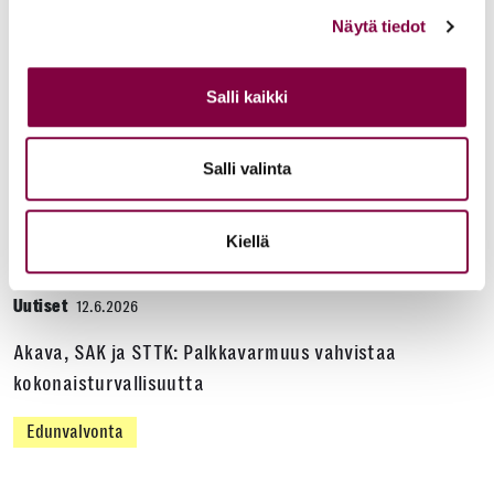
kustannuksella
Näytä tiedot
Edunvalvonta
Salli kaikki
Uutiset
15.6.2026
Salli valinta
Työ- ja virkasuhdeneuvonta palvelee läpi kesän
Juristiliitto
Kiellä
Uutiset
12.6.2026
Akava, SAK ja STTK: Palkkavarmuus vahvistaa
kokonaisturvallisuutta
Edunvalvonta