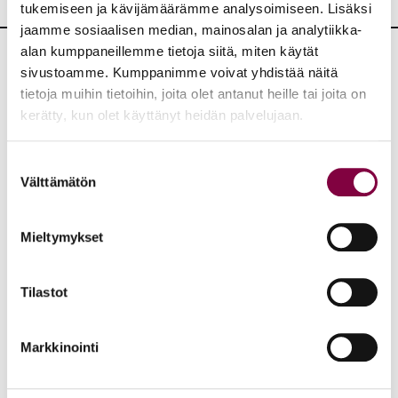
tukemiseen ja kävijämäärämme analysoimiseen. Lisäksi
jaamme sosiaalisen median, mainosalan ja analytiikka-
alan kumppaneillemme tietoja siitä, miten käytät
sivustoamme. Kumppanimme voivat yhdistää näitä
Lisää uutisia
tietoja muihin tietoihin, joita olet antanut heille tai joita on
kerätty, kun olet käyttänyt heidän palvelujaan.
KAIKKI UUTISET
Suostumuksen
Uutiset
4.8.2026
Välttämätön
valinta
YTN: Tietoa AMK-alan lakosta
Mieltymykset
Työmarkkinat
Tilastot
Uutiset
16.6.2026
Markkinointi
Helsingin yliopiston ei pidä ratkaista tilakuluja
oikeustieteellisen opetuksen ja tutkimuksen