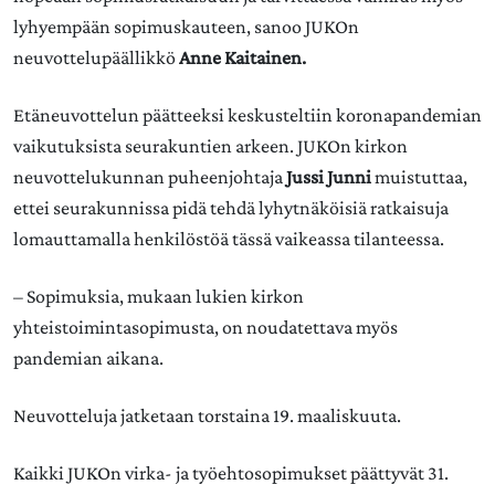
lyhyempään sopimuskauteen, sanoo JUKOn
neuvottelupäällikkö
Anne Kaitainen.
Etäneuvottelun päätteeksi keskusteltiin koronapandemian
vaikutuksista seurakuntien arkeen. JUKOn kirkon
neuvottelukunnan puheenjohtaja
Jussi Junni
muistuttaa,
ettei seurakunnissa pidä tehdä lyhytnäköisiä ratkaisuja
lomauttamalla henkilöstöä tässä vaikeassa tilanteessa.
– Sopimuksia, mukaan lukien kirkon
yhteistoimintasopimusta, on noudatettava myös
pandemian aikana.
Neuvotteluja jatketaan torstaina 19. maaliskuuta.
Kaikki JUKOn virka- ja työehtosopimukset päättyvät 31.