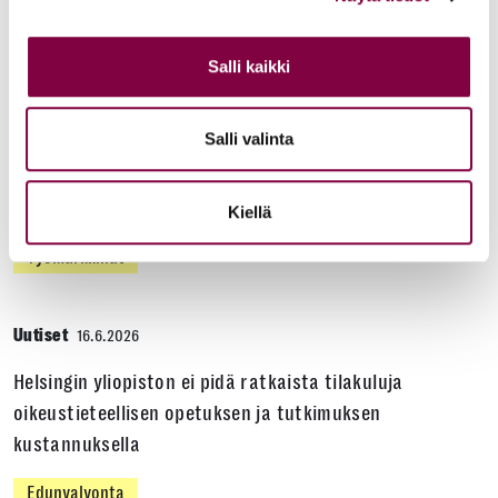
Lisää uutisia
Salli kaikki
KAIKKI UUTISET
Salli valinta
Uutiset
4.8.2026
YTN: Tietoa AMK-alan lakosta
Kiellä
Työmarkkinat
Uutiset
16.6.2026
Helsingin yliopiston ei pidä ratkaista tilakuluja
oikeustieteellisen opetuksen ja tutkimuksen
kustannuksella
Edunvalvonta