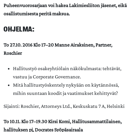
Puheenvuorosarjaan voi hakea Lakimiesliiton jäsenet, eikä
osallistumisesta peritä maksua.
OHJELMA:
To 27.10. 2016 Klo 17–20 Manne Airaksinen, Partner,
Roschier
Hallitustyö osakeyhtiölain näkökulmasta: tehtävät,
vastuu ja Corporate Governance.
Mitä hallitustyöskentely nykyään on käytännössä,
mihin suuntaan koodit ja vaatimukset kehittyvät?
Sijainti: Roschier, Attorneys Ltd., Keskuskatu 7 A, Helsinki
To 10.11. Klo 17–19.30 Kirsi Komi, Hallitusammattilainen,
hallituksen pj, Docrates Syöpäsairaala