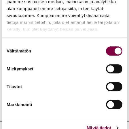
jaamme sosiaalisen median, mainosalan ja analytiikka-
alan kumppaneillemme tietoja siitä, miten käytät
Eero Blåfield
sivustoamme. Kumppanimme voivat yhdistää näitä
Oikeuspoliittinen asiamies
tietoja muihin tietoihin, joita olet antanut heille tai joita on
041 458 0021
kerätty, kun olet käyttänyt heidän palvelujaan.
eero.blafield@juristiliitto.fi
Suostumuksen
Välttämätön
valinta
Aiheet:
Mieltymykset
JAA:
Tilastot
Markkinointi
Näytä tiedot