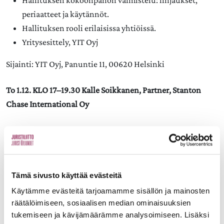
Hallituksen kokoonpanon valmistelu: linjaukset,
periaatteet ja käytännöt.
Hallituksen rooli erilaisissa yhtiöissä.
Yritysesittely, YIT Oyj
Sijainti: YIT Oyj, Panuntie 11, 00620 Helsinki
To 1.12.
KLO 17–19.30 Kalle Soikkanen, Partner, Stanton
Chase International Oy
Viimeisin hallitusvalintakierros, ketkä tulivat
valituiksi? Ominaisuudet ja elinkaari.
Miten tulla kyvykkääksi hallituksen jäseneksi?
Tämä sivusto käyttää evästeitä
Sijainti: Stanton Chase International Oy, Keilaranta 19,
Käytämme evästeitä tarjoamamme sisällön ja mainosten
Espoo
räätälöimiseen, sosiaalisen median ominaisuuksien
tukemiseen ja kävijämäärämme analysoimiseen. Lisäksi
Lisätietoa puheenvuorosarjasta