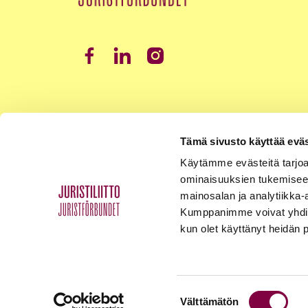
Tämä sivusto käyttää eväs
Käytämme evästeitä tarjoa
ominaisuuksien tukemisee
mainosalan ja analytiikka-
Kumppanimme voivat yhdistää 
kun olet käyttänyt heidän 
Suostumuksen
Välttämätön
Tietosuojaseloste
Palaute
Yhteystiedot