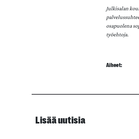
Julkisalan kou
palvelussuhtee
osapuolena so
työehtoja.
Aiheet:
Lisää uutisia