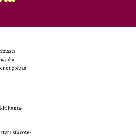
jelmasta
s, joka
uonut pohjaa
ikki kunta-
irtymistä sote-