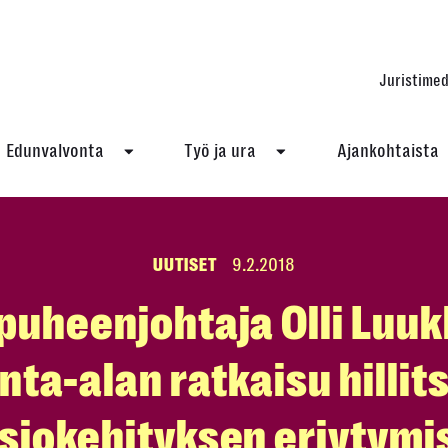
Juristimed
Edunvalvonta
Työ ja ura
Ajankohtaista
UUTISET
9.2.2018
puheenjohtaja Olli Luuk
nta-alan ratkaisu hillit
siokehityksen eriytymi