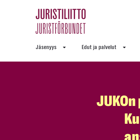
Skip
to
the
content
Jäsenyys
Edut ja palvelut
JUKOn 
Ku
an