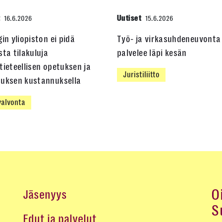
t
Uutiset
16.6.2026
15.6.2026
gin yliopiston ei pidä
Työ- ja virkasuhdeneuvonta
sta tilakuluja
palvelee läpi kesän
tieteellisen opetuksen ja
Juristiliitto
muksen kustannuksella
alvonta
O
Jäsenyys
S
Edut ja palvelut