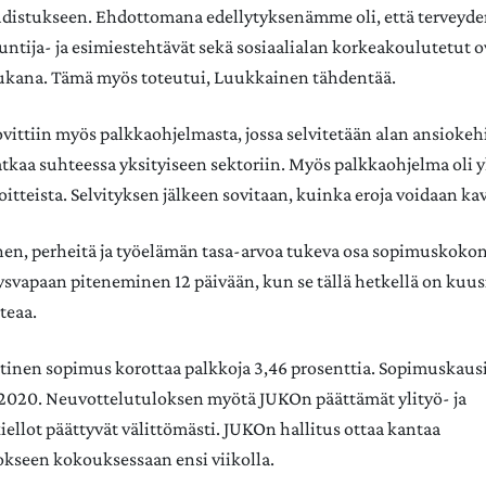
distukseen. Ehdottomana edellytyksenämme oli, että terveyd
tuntija- ja esimiestehtävät sekä sosiaalialan korkeakoulutetut o
kana. Tämä myös toteutui, Luukkainen tähdentää.
ovittiin myös palkkaohjelmasta, jossa selvitetään alan ansiokehi
tkaa suhteessa yksityiseen sektoriin. Myös palkkaohjelma oli 
oitteista. Selvityksen jälkeen sovitaan, kuinka eroja voidaan ka
en, perheitä ja työelämän tasa-arvoa tukeva osa sopimuskoko
yysvapaan piteneminen 12 päivään, kun se tällä hetkellä on kuus
teaa.
tinen sopimus korottaa palkkoja 3,46 prosenttia. Sopimuskausi
3.2020. Neuvottelutuloksen myötä JUKOn päättämät ylityö- ja
ellot päättyvät välittömästi. JUKOn hallitus ottaa kantaa
kseen kokouksessaan ensi viikolla.