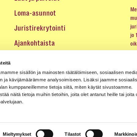
Me 
Loma-asunnot
mu
jur
Juristirekrytointi
jo
Ajankohtaista
oi
oik
Medialle
teitä
Koulutukset ja tapahtumat
mamme sisällön ja mainosten räätälöimiseen, sosiaalisen medi
n ja kävijämäärämme analysoimiseen. Lisäksi jaamme sosiaali
Yhteystiedot
alan kumppaneillemme tietoja siitä, miten käytät sivustoamme.
näitä tietoja muihin tietoihin, joita olet antanut heille tai joita 
palvelujaan.
Mieltymykset
Tilastot
Markkinoin