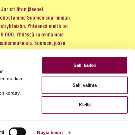
Juristiliiton jäsenet
odostamme Suomen suurimman
istiyhteisön. Yhteensä meitä on
 16 000. Yhdessä rakennamme
keudenmukaista Suomea, jossa
eus kuuluu kaikille.
Salli kaikki
LIITY JÄSENEKSI
an
sen median,
Salli valinta
JÄSENSIVUT
on kerätty,
Kiellä
ti
Näytä tiedot
© 2026