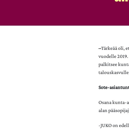
–
Tärkeää oli, 
vuodelle 2019.
palkitsee kunt
talouskasvulle
Sote-asiantunt
Osana kunta-al
alan pääsopijaj
-JUKO on edell