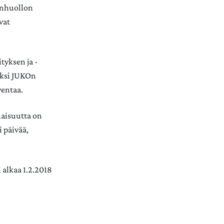
enhuollon
vat
tyksen ja -
yksi JUKOn
ventaa.
naisuutta on
i päivää,
 alkaa 1.2.2018