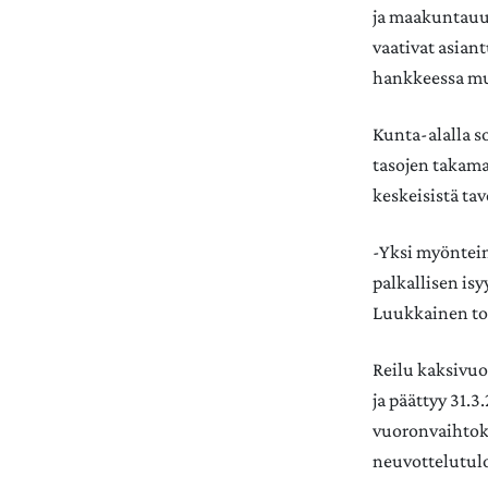
ja maakuntauu
vaativat asian
hankkeessa mu
Kunta-alalla s
tasojen takama
keskeisistä tav
-Yksi myöntein
palkallisen is
Luukkainen to
Reilu kaksivuo
ja päättyy 31.
vuoronvaihtoki
neuvottelutulo