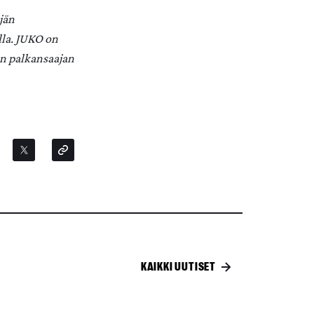
jän
lla. JUKO on
n palkansaajan
KAIKKI UUTISET