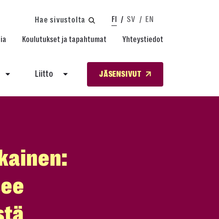
FI
SV
EN
Hae sivustolta
ia
Koulutukset ja tapahtumat
Yhteystiedot
Liitto
JÄSENSIVUT
kainen:
see
stä