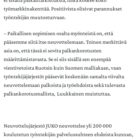
ei sisällä palkantarkistuksia, mikä koskee koko
työmarkkinakenttää. Positiivista olisivat parannukset
työntekijän muutosturvaan.
– Paikallisen sopimisen osalta myönteistä on, että
pääsemme siitä itse neuvottelemaan. Toinen merkittävä
asia on, että tässä ei sovita palkankorotusten
määrittämistavasta. Se ei siis sisällä sen enempää
vientivetoista Ruotsin kuin Suomen malliakaan, vaan
työntekijäjärjestöt pääsevät keskenään samalta viivalta
neuvottelemaan palkoista ja työehdoista sekä tulevasta
palkankorotusmallista, Luukkainen muistuttaa.
Neuvottelujärjestö JUKO neuvottelee yli 200 000
koulutetun työntekijän palvelussuhteen ehdoista kunnan,