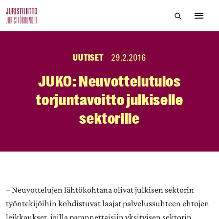
Skip
Hae sivustol
to
Avaa 
the
content
UUTISET
29.2.2016
JUKO: Neuvottelutulos
torjuntavoitto julkiselle
sektorille
– Neuvottelujen lähtökohtana olivat julkisen sektorin
työntekijöihin kohdistuvat laajat palvelussuhteen ehtojen
leikkaukset, joilla parannettaisiin yksityisen sektorin