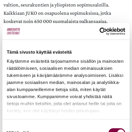
valtion, seurakuntien ja yliopiston sopimusaloilla.
Kaikkiaan JUKO on osapuolena sopimuksissa, jotka
koskevat noin 650 000 suomalaista palkansaajaa.
lisätiedot:
puheenjohtaja Olli Luukkainen, puh. 0500 652 872
Tämä sivusto käyttää evästeitä
Käytämme evästeitä tarjoamamme sisällön ja mainosten
räätälöimiseen, sosiaalisen median ominaisuuksien
tukemiseen ja kävijämäärämme analysoimiseen. Lisäksi
jaamme sosiaalisen median, mainosalan ja analytiikka-
alan kumppaneillemme tietoja siitä, miten käytät
Aiheet:
sivustoamme. Kumppanimme voivat yhdistää näitä
tietoja muihin tietoihin, joita olet antanut heille tai joita on
kerätty, kun olet käyttänyt heidän palvelujaan.
JAA:
Suostumuksen