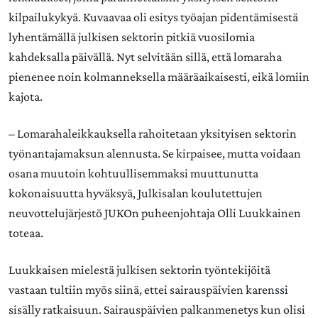
kilpailukykyä. Kuvaavaa oli esitys työajan pidentämisestä
lyhentämällä julkisen sektorin pitkiä vuosilomia
kahdeksalla päivällä. Nyt selvitään sillä, että lomaraha
pienenee noin kolmanneksella määräaikaisesti, eikä lomiin
kajota.
– Lomarahaleikkauksella rahoitetaan yksityisen sektorin
työnantajamaksun alennusta. Se kirpaisee, mutta voidaan
osana muutoin kohtuullisemmaksi muuttunutta
kokonaisuutta hyväksyä, Julkisalan koulutettujen
neuvottelujärjestö JUKOn puheenjohtaja Olli Luukkainen
toteaa.
Luukkaisen mielestä julkisen sektorin työntekijöitä
vastaan tultiin myös siinä, ettei sairauspäivien karenssi
sisälly ratkaisuun. Sairauspäivien palkanmenetys kun olisi