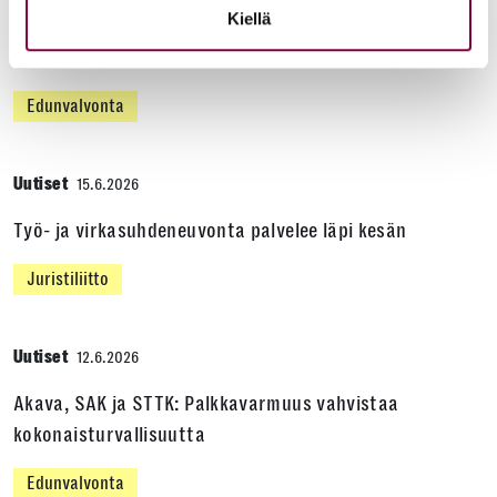
Kiellä
oikeustieteellisen opetuksen ja tutkimuksen
kustannuksella
Edunvalvonta
Uutiset
15.6.2026
Työ- ja virkasuhdeneuvonta palvelee läpi kesän
Juristiliitto
Uutiset
12.6.2026
Akava, SAK ja STTK: Palkkavarmuus vahvistaa
kokonaisturvallisuutta
Edunvalvonta