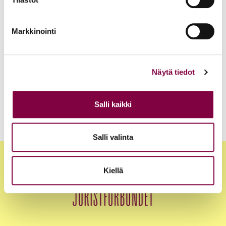
Markkinointi
Uutiset
12.6.2026
Akava, SAK ja STTK: Palkkavarmuus vahvistaa
kokonaisturvallisuutta
Näytä tiedot
Edunvalvonta
Salli kaikki
Salli valinta
Kiellä