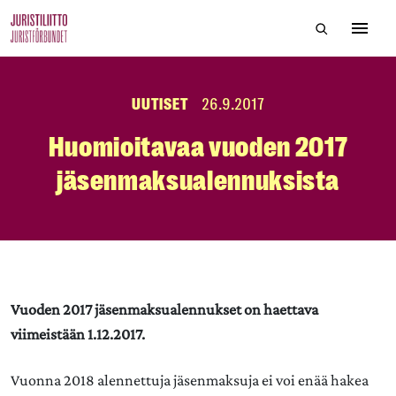
Skip
Hae sivustol
to
Avaa 
the
content
UUTISET
26.9.2017
Huomioitavaa vuoden 2017
jäsenmaksualennuksista
Vuoden 2017 jäsenmaksualennukset on haettava
viimeistään 1.12.2017.
Vuonna 2018 alennettuja jäsenmaksuja ei voi enää hakea