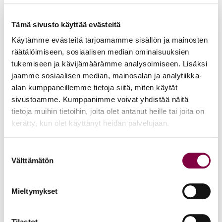
YTN: Tietoa AMK-alan lakosta
Tämä sivusto käyttää evästeitä
Työmarkkinat
Käytämme evästeitä tarjoamamme sisällön ja mainosten
räätälöimiseen, sosiaalisen median ominaisuuksien
tukemiseen ja kävijämäärämme analysoimiseen. Lisäksi
Uutiset
16.6.2026
jaamme sosiaalisen median, mainosalan ja analytiikka-
alan kumppaneillemme tietoja siitä, miten käytät
Helsingin yliopiston ei pidä ratkaista tilakuluja
sivustoamme. Kumppanimme voivat yhdistää näitä
oikeustieteellisen opetuksen ja tutkimuksen
tietoja muihin tietoihin, joita olet antanut heille tai joita on
kustannuksella
kerätty, kun olet käyttänyt heidän palvelujaan.
Edunvalvonta
Suostumuksen
Välttämätön
valinta
Uutiset
15.6.2026
Mieltymykset
Työ- ja virkasuhdeneuvonta palvelee läpi kesän
Juristiliitto
Tilastot