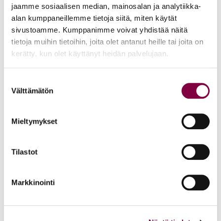
Edunvalvonta
jaamme sosiaalisen median, mainosalan ja analytiikka-
alan kumppaneillemme tietoja siitä, miten käytät
sivustoamme. Kumppanimme voivat yhdistää näitä
Uutiset
15.6.2026
tietoja muihin tietoihin, joita olet antanut heille tai joita on
kerätty, kun olet käyttänyt heidän palvelujaan.
Työ- ja virkasuhdeneuvonta palvelee läpi kesän
Suostumuksen
Juristiliitto
Välttämätön
valinta
Uutiset
12.6.2026
Mieltymykset
Akava, SAK ja STTK: Palkkavarmuus vahvistaa
kokonaisturvallisuutta
Tilastot
Edunvalvonta
Markkinointi