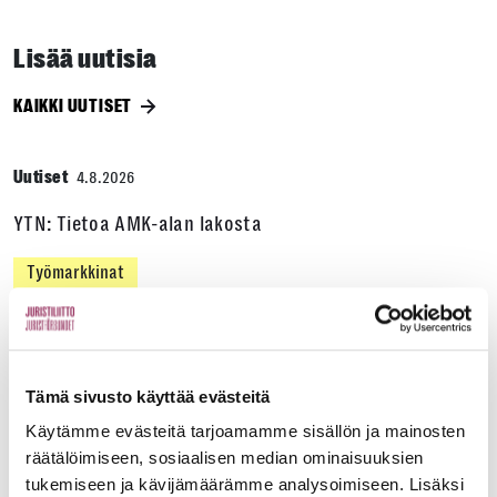
Lisää uutisia
KAIKKI UUTISET
Uutiset
4.8.2026
YTN: Tietoa AMK-alan lakosta
Työmarkkinat
Uutiset
16.6.2026
Helsingin yliopiston ei pidä ratkaista tilakuluja
Tämä sivusto käyttää evästeitä
oikeustieteellisen opetuksen ja tutkimuksen
Käytämme evästeitä tarjoamamme sisällön ja mainosten
kustannuksella
räätälöimiseen, sosiaalisen median ominaisuuksien
tukemiseen ja kävijämäärämme analysoimiseen. Lisäksi