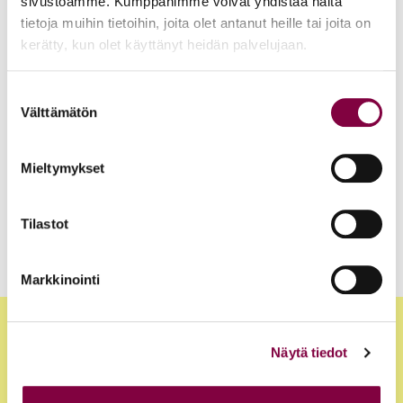
sivustoamme. Kumppanimme voivat yhdistää näitä
Työ- ja virkasuhdeneuvonta palvelee läpi kesän
tietoja muihin tietoihin, joita olet antanut heille tai joita on
Juristiliitto
kerätty, kun olet käyttänyt heidän palvelujaan.
Suostumuksen
Uutiset
12.6.2026
Välttämätön
valinta
Akava, SAK ja STTK: Palkkavarmuus vahvistaa
Mieltymykset
kokonaisturvallisuutta
Edunvalvonta
Tilastot
Markkinointi
Näytä tiedot