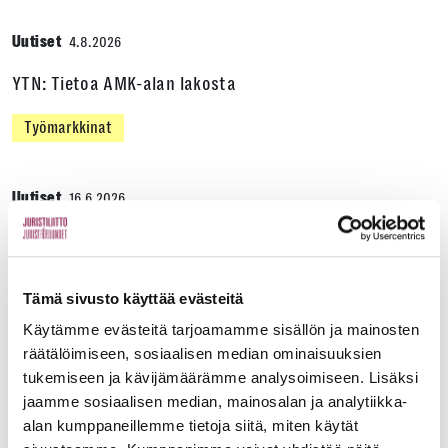
Uutiset
4.8.2026
YTN: Tietoa AMK-alan lakosta
Työmarkkinat
Uutiset
16.6.2026
Helsingin yliopiston ei pidä ratkaista tilakuluja
oikeustieteellisen opetuksen ja tutkimuksen
kustannuksella
Tämä sivusto käyttää evästeitä
Käytämme evästeitä tarjoamamme sisällön ja mainosten
Edunvalvonta
räätälöimiseen, sosiaalisen median ominaisuuksien
tukemiseen ja kävijämäärämme analysoimiseen. Lisäksi
jaamme sosiaalisen median, mainosalan ja analytiikka-
Uutiset
15.6.2026
alan kumppaneillemme tietoja siitä, miten käytät