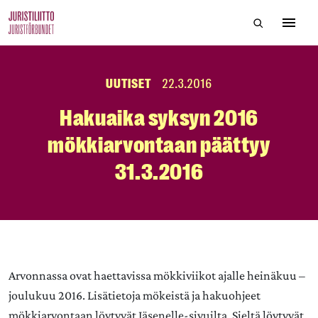
Skip
Hae sivustol
to
Avaa 
the
content
UUTISET
22.3.2016
Hakuaika syksyn 2016
mökkiarvontaan päättyy
31.3.2016
Arvonnassa ovat haettavissa mökkiviikot ajalle heinäkuu –
joulukuu 2016. Lisätietoja mökeistä ja hakuohjeet
mökkiarvontaan löytyvät Jäsenelle-sivuilta. Sieltä löytyvät