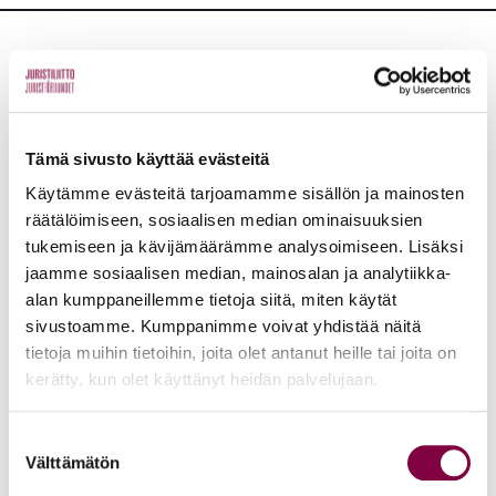
Lisää uutisia
KAIKKI UUTISET
Tämä sivusto käyttää evästeitä
Käytämme evästeitä tarjoamamme sisällön ja mainosten
Uutiset
4.8.2026
räätälöimiseen, sosiaalisen median ominaisuuksien
YTN: Tietoa AMK-alan lakosta
tukemiseen ja kävijämäärämme analysoimiseen. Lisäksi
jaamme sosiaalisen median, mainosalan ja analytiikka-
Työmarkkinat
alan kumppaneillemme tietoja siitä, miten käytät
sivustoamme. Kumppanimme voivat yhdistää näitä
tietoja muihin tietoihin, joita olet antanut heille tai joita on
Uutiset
16.6.2026
kerätty, kun olet käyttänyt heidän palvelujaan.
Helsingin yliopiston ei pidä ratkaista tilakuluja
Suostumuksen
oikeustieteellisen opetuksen ja tutkimuksen
Välttämätön
valinta
kustannuksella