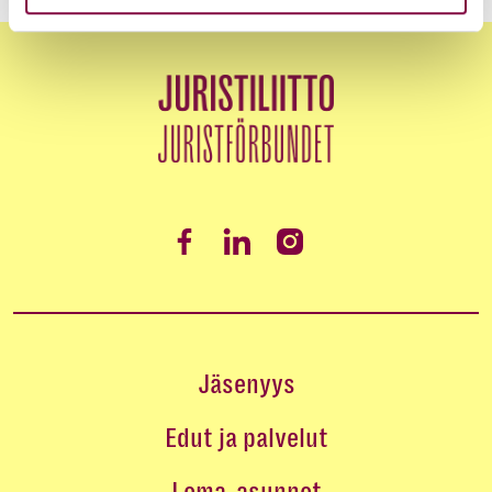
Jäsenyys
Edut ja palvelut
Loma-asunnot