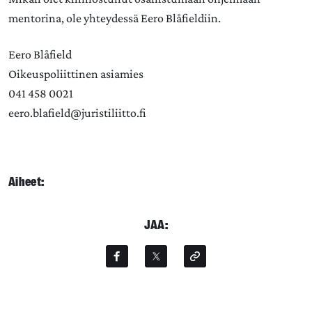
mentorina, ole yhteydessä Eero Blåfieldiin.
Eero Blåfield
Oikeuspoliittinen asiamies
041 458 0021
eero.blafield@juristiliitto.fi
Aiheet:
JAA: