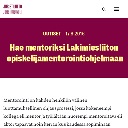
Skip
Hae sivustol
to
Avaa 
the
content
UUTISET
17.8.2016
Hae mentoriksi Lakimiesliiton
opiskelijamentorointiohjelmaan
Mentorointi on kahden henkilön välinen
luottamuksellinen ohjausprosessi, jossa kokeneempi
kollega eli mentor ja työiältään nuorempi mentoroitava eli
aktor tapaavat noin kerran kuukaudessa sopiminaan