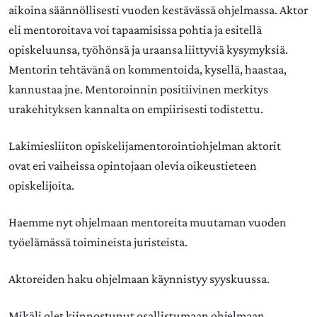
aikoina säännöllisesti vuoden kestävässä ohjelmassa. Aktor
eli mentoroitava voi tapaamisissa pohtia ja esitellä
opiskeluunsa, työhönsä ja uraansa liittyviä kysymyksiä.
Mentorin tehtävänä on kommentoida, kysellä, haastaa,
kannustaa jne. Mentoroinnin positiivinen merkitys
urakehityksen kannalta on empiirisesti todistettu.
Lakimiesliiton opiskelijamentorointiohjelman aktorit
ovat eri vaiheissa opintojaan olevia oikeustieteen
opiskelijoita.
Haemme nyt ohjelmaan mentoreita muutaman vuoden
työelämässä toimineista juristeista.
Aktoreiden haku ohjelmaan käynnistyy syyskuussa.
Mikäli olet kiinnostunut osallistumaan ohjelmaan