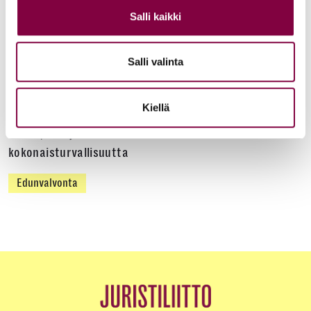
Salli kaikki
Työ- ja virkasuhdeneuvonta palvelee läpi kesän
Juristiliitto
Salli valinta
Uutiset
12.6.2026
Kiellä
Akava, SAK ja STTK: Palkkavarmuus vahvistaa
kokonaisturvallisuutta
Edunvalvonta