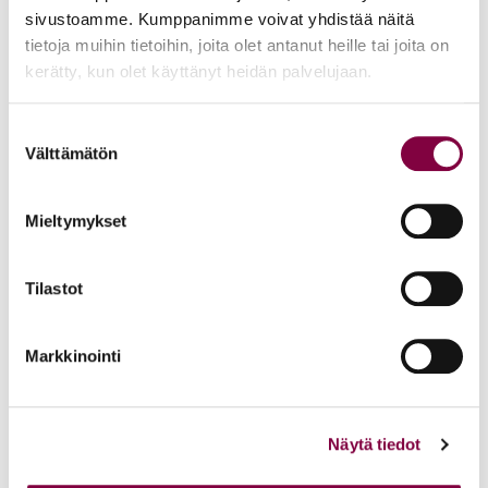
KAIKKI UUTISET
sivustoamme. Kumppanimme voivat yhdistää näitä
tietoja muihin tietoihin, joita olet antanut heille tai joita on
kerätty, kun olet käyttänyt heidän palvelujaan.
Uutiset
4.8.2026
YTN: Tietoa AMK-alan lakosta
Suostumuksen
Välttämätön
valinta
Työmarkkinat
Mieltymykset
Uutiset
16.6.2026
Tilastot
Helsingin yliopiston ei pidä ratkaista tilakuluja
oikeustieteellisen opetuksen ja tutkimuksen
Markkinointi
kustannuksella
Edunvalvonta
Näytä tiedot
Uutiset
15.6.2026