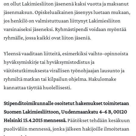
on ollut Lakimiesliiton jäsenenä kaksi vuotta ja maksanut
jäsenmaksun. Opiskeluaikainen jäsenyys luetaan mukaan,
jos henkilö on valmistuttuaan liittynyt Lakimiesliiton
varsinaiseksi jäseneksi. Ryhmästipendi voidaan myöntää
ryhmälle, jossa kaikki ovat liiton jäseniä.
Yleensä vaaditaan liitteitä, esimerkiksi vaihto-opinnoista
hyväksymiskirje tai hyväksymistodistus ja
väitöstutkimuksesta virallisen työnohjaajan lausunto ja
ryhmiltä matkan tai kilpailun ohjelma. Hakulomake
kannattaa täyttää huolellisesti.
Stipenditoimikunnalle osoitetut hakemukset toimitetaan
Suomen Lakimiesliittoon, Uudenmaankatu 4–6 B, 00120
Helsinki 15.4.2015 mennessä.
Päätökset tehdään kesäkuun
puoliväliin mennessä, jonka jälkeen hakijoille ilmoitetaan