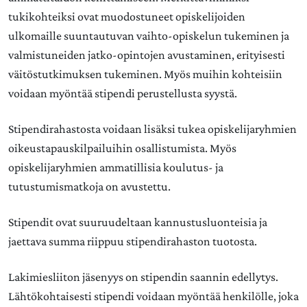
tukikohteiksi ovat muodostuneet opiskelijoiden
ulkomaille suuntautuvan vaihto-opiskelun tukeminen ja
valmistuneiden jatko-opintojen avustaminen, erityisesti
väitöstutkimuksen tukeminen. Myös muihin kohteisiin
voidaan myöntää stipendi perustellusta syystä.
Stipendirahastosta voidaan lisäksi tukea opiskelijaryhmien
oikeustapauskilpailuihin osallistumista. Myös
opiskelijaryhmien ammatillisia koulutus- ja
tutustumismatkoja on avustettu.
Stipendit ovat suuruudeltaan kannustusluonteisia ja
jaettava summa riippuu stipendirahaston tuotosta.
Lakimiesliiton jäsenyys on stipendin saannin edellytys.
Lähtökohtaisesti stipendi voidaan myöntää henkilölle, joka