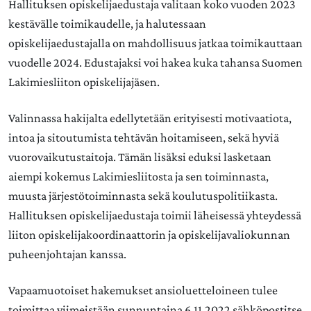
Hallituksen opiskelijaedustaja valitaan koko vuoden 2023
kestävälle toimikaudelle, ja halutessaan
opiskelijaedustajalla on mahdollisuus jatkaa toimikauttaan
vuodelle 2024. Edustajaksi voi hakea kuka tahansa Suomen
Lakimiesliiton opiskelijajäsen.
Valinnassa hakijalta edellytetään erityisesti motivaatiota,
intoa ja sitoutumista tehtävän hoitamiseen, sekä hyviä
vuorovaikutustaitoja. Tämän lisäksi eduksi lasketaan
aiempi kokemus Lakimiesliitosta ja sen toiminnasta,
muusta järjestötoiminnasta sekä koulutuspolitiikasta.
Hallituksen opiskelijaedustaja toimii läheisessä yhteydessä
liiton opiskelijakoordinaattorin ja opiskelijavaliokunnan
puheenjohtajan kanssa.
Vapaamuotoiset hakemukset ansioluetteloineen tulee
toimittaa viimeistään sunnuntaina 6.11.2022 sähköpostitse