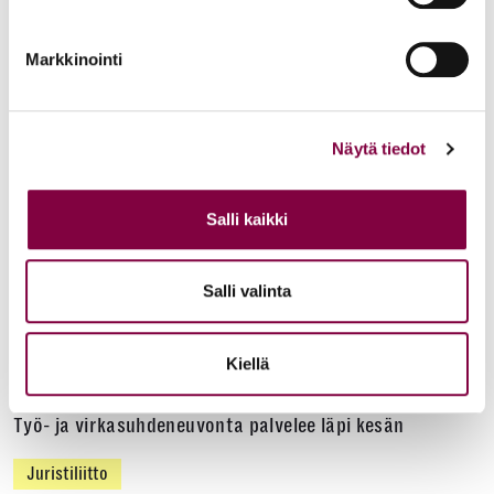
YTN: Tietoa AMK-alan lakosta
Markkinointi
Työmarkkinat
Uutiset
16.6.2026
Näytä tiedot
Helsingin yliopiston ei pidä ratkaista tilakuluja
Salli kaikki
oikeustieteellisen opetuksen ja tutkimuksen
kustannuksella
Salli valinta
Edunvalvonta
Kiellä
Uutiset
15.6.2026
Työ- ja virkasuhdeneuvonta palvelee läpi kesän
Juristiliitto