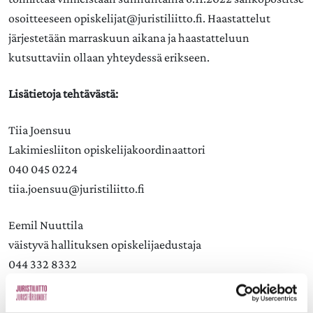
osoitteeseen opiskelijat@juristiliitto.fi. Haastattelut
järjestetään marraskuun aikana ja haastatteluun
kutsuttaviin ollaan yhteydessä erikseen.
Lisätietoja tehtävästä:
Tiia Joensuu
Lakimiesliiton opiskelijakoordinaattori
040 045 0224
tiia.joensuu@juristiliitto.fi
Eemil Nuuttila
väistyvä hallituksen opiskelijaedustaja
044 332 8332
eemil.nuuttila@gmail.com