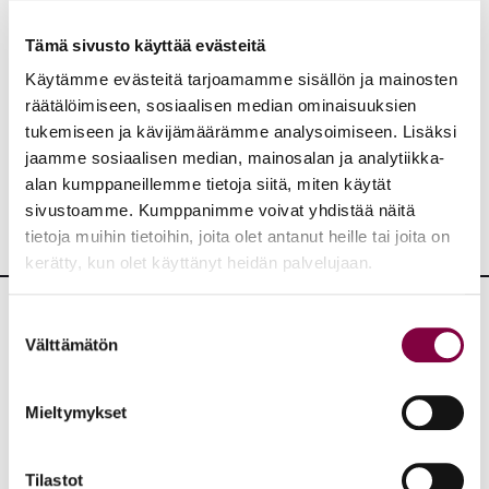
Tämä sivusto käyttää evästeitä
Aiheet:
Käytämme evästeitä tarjoamamme sisällön ja mainosten
räätälöimiseen, sosiaalisen median ominaisuuksien
JAA:
tukemiseen ja kävijämäärämme analysoimiseen. Lisäksi
jaamme sosiaalisen median, mainosalan ja analytiikka-
alan kumppaneillemme tietoja siitä, miten käytät
sivustoamme. Kumppanimme voivat yhdistää näitä
tietoja muihin tietoihin, joita olet antanut heille tai joita on
kerätty, kun olet käyttänyt heidän palvelujaan.
Suostumuksen
Lisää uutisia
Välttämätön
valinta
KAIKKI UUTISET
Mieltymykset
Uutiset
4.8.2026
Tilastot