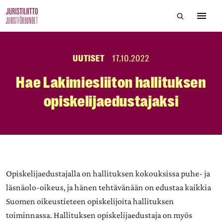
Skip
Hae sivustol
to
Avaa 
the
content
UUTISET
17.10.2022
Hae Lakimiesliiton hallituksen
opiskelijaedustajaksi
Opiskelijaedustajalla on hallituksen kokouksissa puhe- ja
läsnäolo-oikeus, ja hänen tehtävänään on edustaa kaikkia
Suomen oikeustieteen opiskelijoita hallituksen
toiminnassa. Hallituksen opiskelijaedustaja on myös