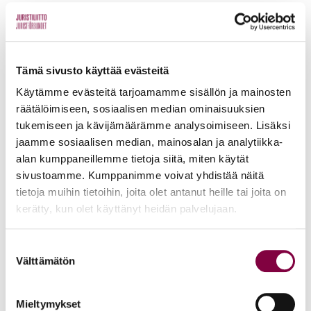
KAIKKI UUTISET
Uutiset
4.8.2026
Tämä sivusto käyttää evästeitä
Käytämme evästeitä tarjoamamme sisällön ja mainosten
YTN: Tietoa AMK-alan lakosta
räätälöimiseen, sosiaalisen median ominaisuuksien
Työmarkkinat
tukemiseen ja kävijämäärämme analysoimiseen. Lisäksi
jaamme sosiaalisen median, mainosalan ja analytiikka-
alan kumppaneillemme tietoja siitä, miten käytät
Uutiset
16.6.2026
sivustoamme. Kumppanimme voivat yhdistää näitä
tietoja muihin tietoihin, joita olet antanut heille tai joita on
Helsingin yliopiston ei pidä ratkaista tilakuluja
kerätty, kun olet käyttänyt heidän palvelujaan.
oikeustieteellisen opetuksen ja tutkimuksen
kustannuksella
Suostumuksen
Välttämätön
valinta
Edunvalvonta
Mieltymykset