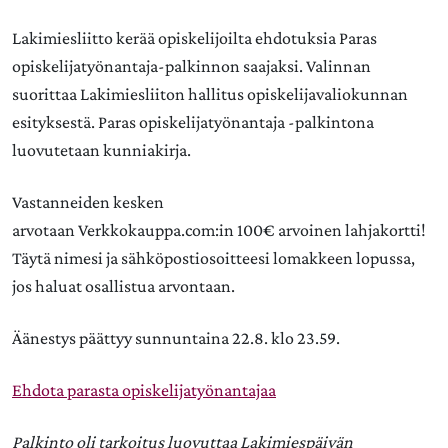
Lakimiesliitto kerää opiskelijoilta ehdotuksia Paras
opiskelijatyönantaja-palkinnon saajaksi. Valinnan
suorittaa Lakimiesliiton hallitus opiskelijavaliokunnan
esityksestä. Paras opiskelijatyönantaja -palkintona
luovutetaan kunniakirja.
Vastanneiden kesken
arvotaan Verkkokauppa.com:in 100€ arvoinen lahjakortti!
Täytä nimesi ja sähköpostiosoitteesi lomakkeen lopussa,
jos haluat osallistua arvontaan.
Äänestys päättyy sunnuntaina 22.8. klo 23.59.
Ehdota parasta opiskelijatyönantajaa
Palkinto oli tarkoitus luovuttaa Lakimiespäivän