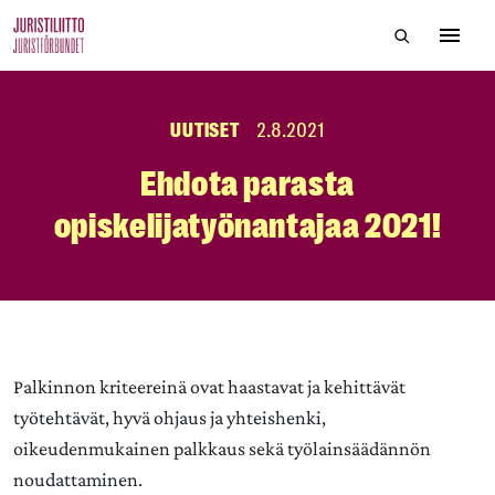
Skip
Hae sivustol
to
Avaa 
the
content
UUTISET
2.8.2021
Ehdota parasta
opiskelijatyönantajaa 2021!
Palkinnon kriteereinä ovat haastavat ja kehittävät
työtehtävät, hyvä ohjaus ja yhteishenki,
oikeudenmukainen palkkaus sekä työlainsäädännön
noudattaminen.