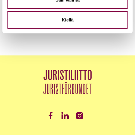
Akava, SAK ja STTK: Palkkavarmuus vahvistaa
kokonaisturvallisuutta
Kiellä
Edunvalvonta