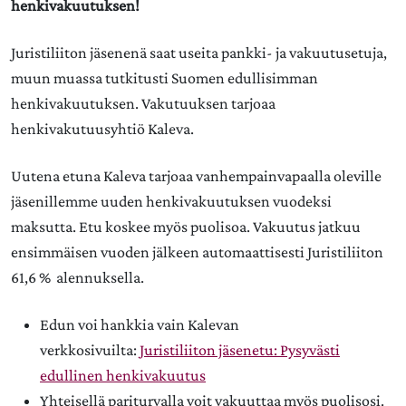
henkivakuutuksen!
Juristiliiton jäsenenä saat useita pankki- ja vakuutusetuja,
muun muassa tutkitusti Suomen edullisimman
henkivakuutuksen. Vakutuuksen tarjoaa
henkivakutuusyhtiö Kaleva.
Uutena etuna Kaleva tarjoaa vanhempainvapaalla oleville
jäsenillemme uuden henkivakuutuksen vuodeksi
maksutta. Etu koskee myös puolisoa. Vakuutus jatkuu
ensimmäisen vuoden jälkeen automaattisesti Juristiliiton
61,6 % alennuksella.
Edun voi hankkia vain Kalevan
verkkosivuilta:
Juristiliiton jäsenetu: Pysyvästi
edullinen henkivakuutus
Yhteisellä pariturvalla voit vakuuttaa myös puolisosi.