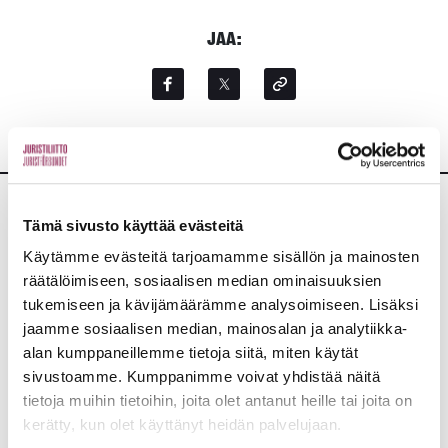
JAA:
Tämä sivusto käyttää evästeitä
Lisää uutisia
Käytämme evästeitä tarjoamamme sisällön ja mainosten
KAIKKI UUTISET
räätälöimiseen, sosiaalisen median ominaisuuksien
tukemiseen ja kävijämäärämme analysoimiseen. Lisäksi
jaamme sosiaalisen median, mainosalan ja analytiikka-
Uutiset
4.8.2026
alan kumppaneillemme tietoja siitä, miten käytät
sivustoamme. Kumppanimme voivat yhdistää näitä
YTN: Tietoa AMK-alan lakosta
tietoja muihin tietoihin, joita olet antanut heille tai joita on
kerätty, kun olet käyttänyt heidän palvelujaan.
Työmarkkinat