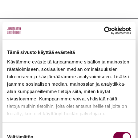
Lisää uutisia
KAIKKI UUTISET
Tämä sivusto käyttää evästeitä
Käytämme evästeitä tarjoamamme sisällön ja mainosten
räätälöimiseen, sosiaalisen median ominaisuuksien
Uutiset
4.8.2026
tukemiseen ja kävijämäärämme analysoimiseen. Lisäksi
YTN: Tietoa AMK-alan lakosta
jaamme sosiaalisen median, mainosalan ja analytiikka-
alan kumppaneillemme tietoja siitä, miten käytät
Työmarkkinat
sivustoamme. Kumppanimme voivat yhdistää näitä
tietoja muihin tietoihin, joita olet antanut heille tai joita on
kerätty, kun olet käyttänyt heidän palvelujaan.
Uutiset
16.6.2026
Suostumuksen
Helsingin yliopiston ei pidä ratkaista tilakuluja
Välttämätön
valinta