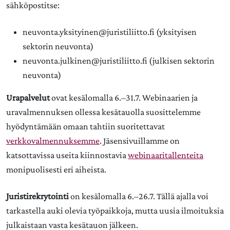
sähköpostitse:
neuvonta.yksityinen@juristiliitto.fi (yksityisen
sektorin neuvonta)
neuvonta.julkinen@juristiliitto.fi (julkisen sektorin
neuvonta)
Urapalvelut
ovat kesälomalla 6.–31.7. Webinaarien ja
uravalmennuksen ollessa kesätauolla suosittelemme
hyödyntämään omaan tahtiin suoritettavat
verkkovalmennuksemme
. Jäsensivuillamme on
katsottavissa useita kiinnostavia
webinaaritallenteita
monipuolisesti eri aiheista.
Juristirekrytointi
on kesälomalla 6.–26.7. Tällä ajalla voi
tarkastella auki olevia työpaikkoja, mutta uusia ilmoituksia
julkaistaan vasta kesätauon jälkeen.