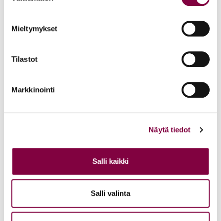
oikeustieteellisen opetuksen ja tutkimuksen
kustannuksella
Mieltymykset
Edunvalvonta
Tilastot
Uutiset
15.6.2026
Markkinointi
Työ- ja virkasuhdeneuvonta palvelee läpi kesän
Juristiliitto
Näytä tiedot
Uutiset
12.6.2026
Salli kaikki
Akava, SAK ja STTK: Palkkavarmuus vahvistaa
kokonaisturvallisuutta
Salli valinta
Edunvalvonta