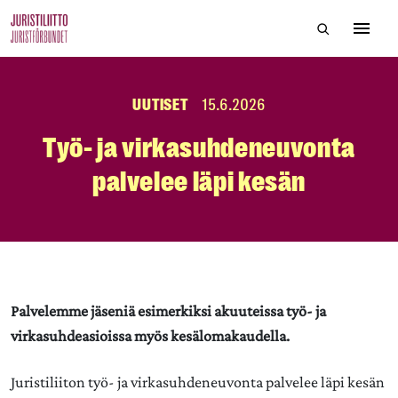
Skip
Hae sivustol
to
Avaa 
the
content
UUTISET
15.6.2026
Työ- ja virkasuhdeneuvonta
palvelee läpi kesän
Palvelemme jäseniä esimerkiksi akuuteissa työ- ja
virkasuhdeasioissa myös kesälomakaudella.
Juristiliiton työ- ja virkasuhdeneuvonta palvelee läpi kesän