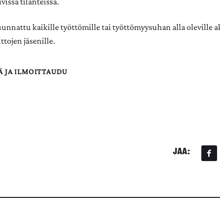
ivissa tilanteissa.
nnattu kaikille työttömille tai työttömyysuhan alla oleville ak
ittojen jäsenille.
Ä JA ILMOITTAUDU
JAA: