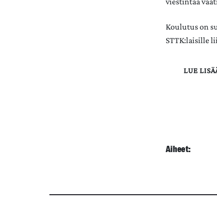
viestintää vaat
Koulutus on suu
STTK:laisille li
LUE LISÄ
Aiheet: