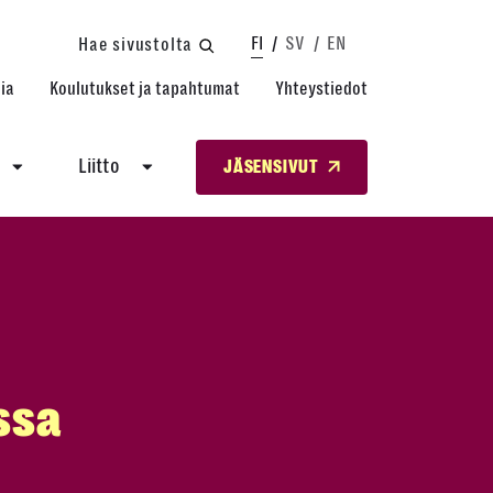
FI
SV
EN
Hae sivustolta
ia
Koulutukset ja tapahtumat
Yhteystiedot
Liitto
JÄSENSIVUT
ssa