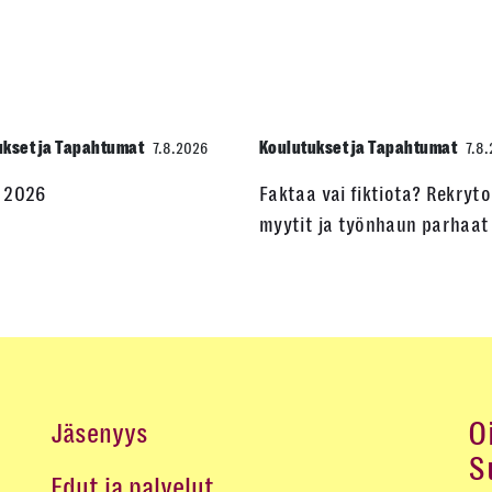
ukset ja Tapahtumat
Koulutukset ja Tapahtumat
7.8.2026
7.8
 2026
Faktaa vai fiktiota? Rekryto
myytit ja työnhaun parhaat 
O
Jäsenyys
S
Edut ja palvelut