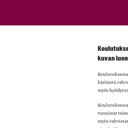
Koulutukse
kuvan luom
Koulutuksessa 
käsitystä vahv
myös hyödyntä
Koulutuksessa 
tunnistat toimi
myös vahvista