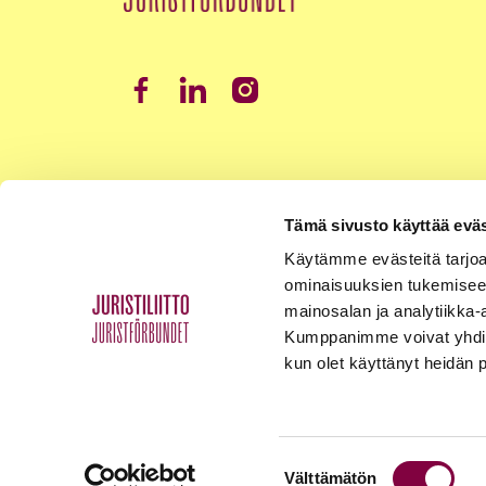
Tämä sivusto käyttää eväs
Käytämme evästeitä tarjoa
ominaisuuksien tukemisee
mainosalan ja analytiikka-
Kumppanimme voivat yhdistää 
kun olet käyttänyt heidän 
Suostumuksen
Välttämätön
Tietosuojaseloste
Palaute
Yhteystiedot