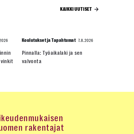
KAIKKI UUTISET
Koulutukset ja Tapahtumat
.2026
7.8.2026
innin
Pinnalla: Työaikalaki ja sen
vinkit
valvonta
ikeudenmukaisen
uomen rakentajat