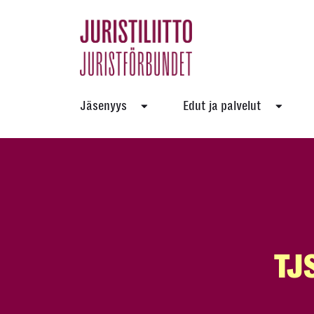
Skip
to
the
content
Jäsenyys
Edut ja palvelut
TJ