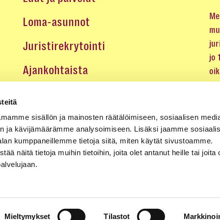
Me 
Loma-asunnot
mu
jur
Juristirekrytointi
jo
Ajankohtaista
oi
oik
Medialle
teitä
Koulutukset ja tapahtumat
mamme sisällön ja mainosten räätälöimiseen, sosiaalisen medi
n ja kävijämäärämme analysoimiseen. Lisäksi jaamme sosiaali
Yhteystiedot
alan kumppaneillemme tietoja siitä, miten käytät sivustoamme.
näitä tietoja muihin tietoihin, joita olet antanut heille tai joita 
palvelujaan.
Mieltymykset
Tilastot
Markkinoin