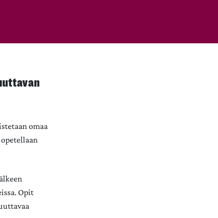
uuttavan
vistetaan omaa
 opetellaan
jälkeen
issa. Opit
uuttavaa