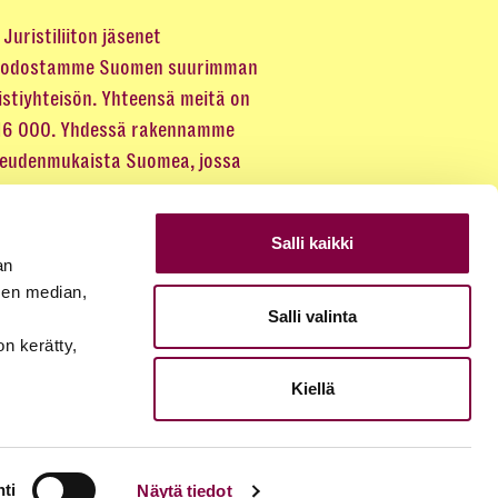
Juristiliiton jäsenet
odostamme Suomen suurimman
istiyhteisön. Yhteensä meitä on
 16 000. Yhdessä rakennamme
keudenmukaista Suomea, jossa
eus kuuluu kaikille.
Salli kaikki
LIITY JÄSENEKSI
an
sen median,
Salli valinta
JÄSENSIVUT
on kerätty,
Kiellä
ti
Näytä tiedot
© 2026