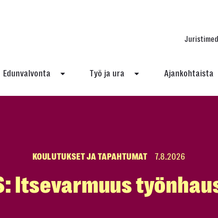
Juristimed
Edunvalvonta
Työ ja ura
Ajankohtaista
KOULUTUKSET JA TAPAHTUMAT
7.8.2026
S: Itsevarmuus työnhau