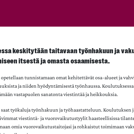
ssa keskitytään taitavaan työnhakuun ja vak
iseen itsestä ja omasta osaamisesta.
opetellaan tunnistamaan omat kehitettävät osa-alueet ja vah
uuksista ja niiden hyödyntämisestä työnhaussa. Koulutuksessa
mään vastapuolen sanatonta viestintää ja heikkouksia.
saat työkaluja työnhakuun ja työhaastatteluun. Koulutuksen 
vimmat viestintä- ja vuorovaikutustyylit haasteellisissa tilante
maan omia vuorovaikutustaitojasi ja rohkaistut toimimaan vak