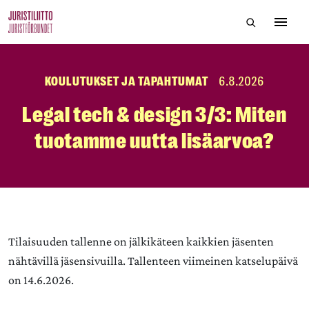
Skip
Hae sivustol
to
Avaa 
the
content
KOULUTUKSET JA TAPAHTUMAT
6.8.2026
Legal tech & design 3/3: Miten
tuotamme uutta lisäarvoa?
Tilaisuuden tallenne on jälkikäteen kaikkien jäsenten
nähtävillä jäsensivuilla. Tallenteen viimeinen katselupäivä
on 14.6.2026.