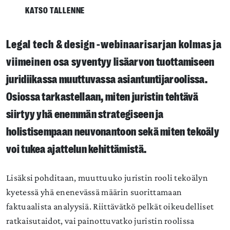
KATSO TALLENNE
Legal tech & design -webinaarisarjan kolmas ja
viimeinen osa
syventyy lisäarvon tuottamiseen
juridiikassa muuttuvassa asiantuntijaroolissa.
Osiossa tarkastellaan, miten juristin tehtävä
siirtyy yhä enemmän strategiseen ja
holistisempaan neuvonantoon sekä miten tekoäly
voi tukea ajattelun kehittämistä.
Lisäksi pohditaan, muuttuuko juristin rooli tekoälyn
kyetessä yhä enenevässä määrin suorittamaan
faktuaalista analyysiä. Riittävätkö pelkät oikeudelliset
ratkaisutaidot, vai painottuvatko juristin roolissa