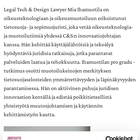
Legal Tech & Design Lawyer Mia Ihamuotila
on
oikeusteknologiaan ja oikeusmuotoiluun erikoistunut
tietosuoja- ja sopimusjuristi, joka vetää oikeusteknologia-
ja muotoilutiimiä yhdessä C&S:n innovaatiojohtajan
kanssa. Hän kehittää käyttäjälähtöisiä ja tekoälyä
hyödyntäviä juridisia ratkaisuja, jotka parantavat
palveluiden laatua ja tehokkuutta. Ihamuotilan pro gradu -
tutkimus osoitti muotoilukeinojen merkityksen
tietosuojaselosteiden ymmärrettävyyden ja läpinäkyvyyden
parantamisessa. Hän on aktiivinen puhuja juridisen
innovaation kentällä ja edistää poikkitieteellistä
yhteistyötä muutosjohtamisen ja käytännön
kehittämistyön kautta.