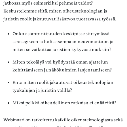
jatkossa myös esimerkiksi pehmeät taidot?
Keskustelemme siitä, miten oikeusteknologian ja
juristin roolit jakautuvat lisäarvoa tuottavassa työssä.
Onko asiantuntijuuden keskipiste siirtymässä
strategiseen ja holistisempaan neuvonantoon ja
miten se vaikuttaa juristien kykyvaatimuksiin?
Miten tekoälyä voi hyödyntää oman ajattelun
kehittämiseen ja näkökulmien laajentamiseen?
Entä miten roolit jakautuvat oikeusteknologian
työkalujen ja juristin välillä?
Miksi pelkkä oikeudellinen ratkaisu ei enää riitä?
Webinaari on tarkoitettu kaikille oikeusteknologiasta sekä