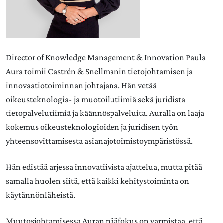
Director of Knowledge Management & Innovation Paula
Aura
toimii Castrén & Snellmanin tietojohtamisen ja
innovaatiotoiminnan johtajana. Hän vetää
oikeusteknologia- ja muotoilutiimiä sekä juridista
tietopalvelutiimiä ja käännöspalveluita. Auralla on laaja
kokemus oikeusteknologioiden ja juridisen työn
yhteensovittamisesta asianajotoimistoympäristössä.
Hän edistää arjessa innovatiivista ajattelua, mutta pitää
samalla huolen siitä, että kaikki kehitystoiminta on
käytännönläheistä.
Muutosjohtamisessa Auran pääfokus on varmistaa, että