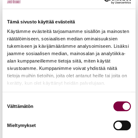
Tämä sivusto käyttää evästeitä
Käytämme evästeitä tarjoamamme sisällön ja mainosten
räätälöimiseen, sosiaalisen median ominaisuuksien
tukemiseen ja kävijämäärämme analysoimiseen. Lisäksi
jaamme sosiaalisen median, mainosalan ja analytiikka-
alan kumppaneillemme tietoja siitä, miten käytät
sivustoamme. Kumppanimme voivat yhdistää näitä
tietoja muihin tietoihin, joita olet antanut heille tai joita on
kerätty, kun olet käyttänyt heidän palvelujaan.
Legal Transform & Operate Lead Piia Madissoo
johtaa EY:n
Legal Transform & Operate -liiketoiminnan kehitystä
Suostumuksen
Välttämätön
Suomessa. Ennen tätä roolia hän oli yksi Suomen
valinta
ensimmäisistä yrityksen lakiosastolla työskennelleistä
legal operations -ammattilaisista. Lakiosastojen
Mieltymykset
kehittämiseen keskittynyttä uraa edelsivät työt mm. IT-