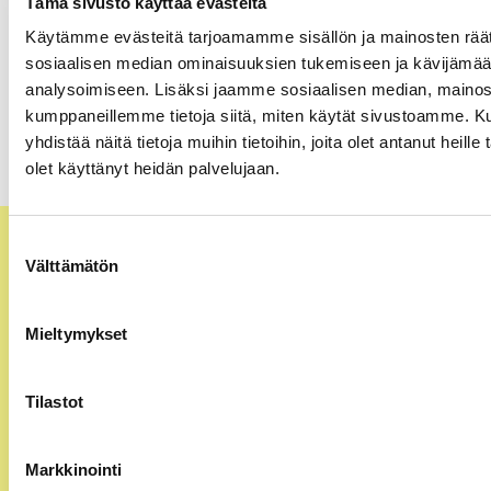
Tämä sivusto käyttää evästeitä
Käytämme evästeitä tarjoamamme sisällön ja mainosten räät
Koulutukset ja Tapahtumat
9.8.2026
sosiaalisen median ominaisuuksien tukemiseen ja kävijäm
analysoimiseen. Lisäksi jaamme sosiaalisen median, mainosa
Työmarkkinoiden murros ja johtajan osaaminen
kumppaneillemme tietoja siitä, miten käytät sivustoamme.
yhdistää näitä tietoja muihin tietoihin, joita olet antanut heille 
olet käyttänyt heidän palvelujaan.
Suostumuksen
Välttämätön
valinta
Mieltymykset
Tilastot
Markkinointi