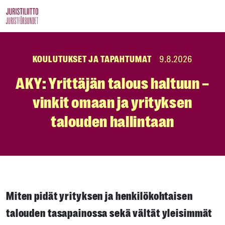
Skip
to
the
content
KOULUTUKSET JA TAPAHTUMAT
9.8.2026
AKY: Yrittäjän talous haltuun –
vinkit omaan ja yrityksen
talouden hallintaan
Miten pidät yrityksen ja henkilökohtaisen
talouden tasapainossa sekä vältät yleisimmät