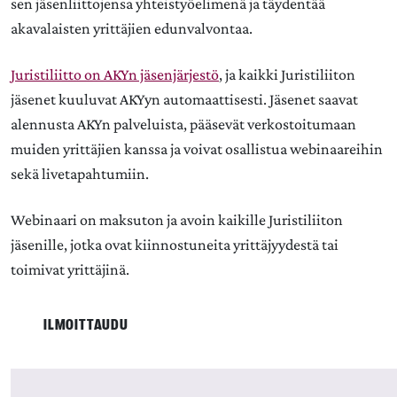
sen
jäsenliittojensa yhteistyöelimenä ja täydentää
akavalaisten yrittäjien edunvalvontaa.
Juristiliitto on AKYn jäsenjärjestö
, ja kaikki Juristiliiton
jäsenet kuuluvat AKYyn automaattisesti. J
äsenet saavat
alennusta AKYn palveluista, pääsevät verkostoitumaan
muiden yrittäjien kanssa ja voivat osallistua webinaareihin
sekä livetapahtumiin.
Webinaari on maksuton ja avoin kaikille Juristiliiton
jäsenille, jotka ovat kiinnostuneita yrittäjyydestä tai
toimivat yrittäjinä.
ILMOITTAUDU