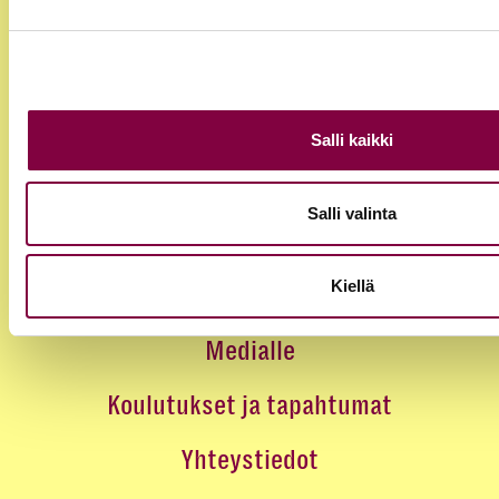
Jäsenyys
Edut ja palvelut
Salli kaikki
Loma-asunnot
Salli valinta
Juristirekrytointi
Kiellä
Ajankohtaista
Medialle
Koulutukset ja tapahtumat
Yhteystiedot