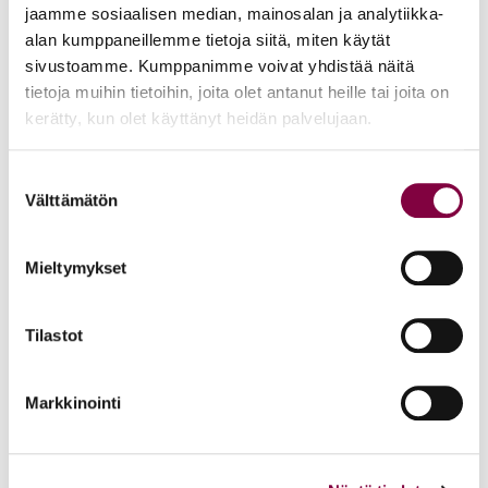
jaamme sosiaalisen median, mainosalan ja analytiikka-
alan kumppaneillemme tietoja siitä, miten käytät
Lisää uutisia
sivustoamme. Kumppanimme voivat yhdistää näitä
tietoja muihin tietoihin, joita olet antanut heille tai joita on
KAIKKI UUTISET
kerätty, kun olet käyttänyt heidän palvelujaan.
Uutiset
4.8.2026
Suostumuksen
Välttämätön
valinta
YTN: Tietoa AMK-alan lakosta
Työmarkkinat
Mieltymykset
Tilastot
Uutiset
16.6.2026
Helsingin yliopiston ei pidä ratkaista tilakuluja
Markkinointi
oikeustieteellisen opetuksen ja tutkimuksen
kustannuksella