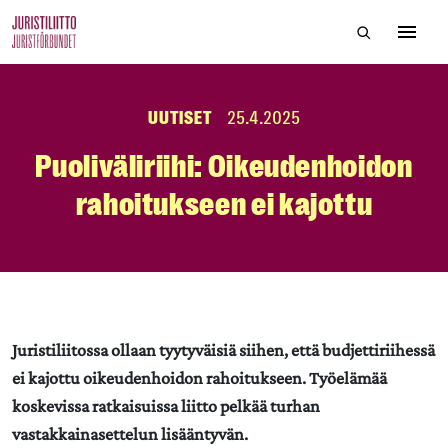
Skip
Hae sivustol
to
Avaa 
the
content
UUTISET
25.4.2025
Puoliväliriihi: Oikeudenhoidon
rahoitukseen ei kajottu
Juristiliitossa ollaan tyytyväisiä siihen, että budjettiriihessä
ei kajottu oikeudenhoidon rahoitukseen. Työelämää
koskevissa ratkaisuissa liitto pelkää turhan
vastakkainasettelun lisääntyvän.