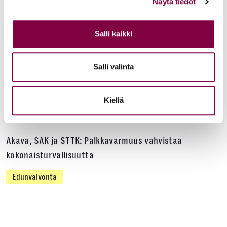
Näytä tiedot
Edunvalvonta
Salli kaikki
Uutiset
15.6.2026
Työ- ja virkasuhdeneuvonta palvelee läpi kesän
Salli valinta
Juristiliitto
Kiellä
Uutiset
12.6.2026
Akava, SAK ja STTK: Palkkavarmuus vahvistaa
kokonaisturvallisuutta
Edunvalvonta