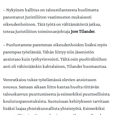
– Nykyinen hallitus on taloustilanteesta huolimatta
panostanut Juristiliiton vaatimusten mukaisesti
oikeudenhoitoon. Tätä työtä on välttämätöntä jatkaa,
toteaa Juristiliiton toiminnanjohtaja
Jore Tilander
.
– Puolustamme paremman oikeudenhoidon lisäksi myös
parempaa työelämää. Tähän liittyy niin jäsenistön
ansiotaso kuin työhyvinvointi. Tältä osin puoliväliriihen
anti oli vähintäänkin kahtalainen, Tilander huomauttaa.
Veroratkaisu tukee työelämässä olevien ansiotason
nousua. Samaan aikaan liitto kantaa huolta riittävän
talouskasvun puuttumisesta ja esimerkiksi puutteellisista
koulutuspanostuksista. Suotuisaan kehitykseen tarvitaan
lisäksi laajaa yhteiskunnallista yhteistyötä. Esimerkiksi