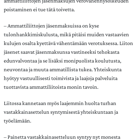
ammattiliittojen jäsenmaksujen verovähennysoikeuden
poistaminen ei tue tätä toivetta.
– Ammattiliittojen jäsenmaksuissa on kyse
tulonhankkimiskulusta, mikä pitäisi muiden vastaavien
kulujen osalta kyettävä vähentämään verotuksessa. Liiton
jäsenet saavat jäsenmaksunsa vastineeksi tehokasta
edunvalvontaa ja se lisäksi monipuolista koulutusta,
neuvontaa ja muuta ammatillista tukea. Yhteiskunta
hyötyy vastuullisesti toimivista ja laajoja palveluita
tuottavista ammattiliitoista monin tavoin.
Liitossa kannetaan myös laajemmin huolta turhan
vastakkainasettelun syntymisestä yhteiskuntaan ja
työelämään.
– Painetta vastakkainasetteluun syntyy nyt monesta