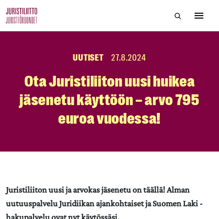
Skip
Hae sivustol
to
Avaa 
the
content
UUTISET
27.8.2024
Ota Juristiliiton uusi huikea
jäsenetu käyttöön – arvo 795
euroa vuodessa!
Juristiliiton uusi ja arvokas jäsenetu on täällä! Alman
uutuuspalvelu Juridiikan ajankohtaiset ja Suomen Laki -
hakupalvelu ovat nyt käytössäsi.