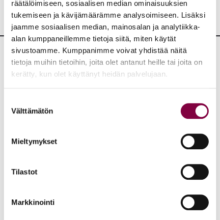
räätälöimiseen, sosiaalisen median ominaisuuksien
tukemiseen ja kävijämäärämme analysoimiseen. Lisäksi
jaamme sosiaalisen median, mainosalan ja analytiikka-
alan kumppaneillemme tietoja siitä, miten käytät
sivustoamme. Kumppanimme voivat yhdistää näitä
tietoja muihin tietoihin, joita olet antanut heille tai joita on
Lisää uutisia
kerätty, kun olet käyttänyt heidän palvelujaan.
KAIKKI UUTISET
Suostumuksen
Välttämätön
valinta
Uutiset
4.8.2026
YTN: Tietoa AMK-alan lakosta
Mieltymykset
Työmarkkinat
Tilastot
Uutiset
16.6.2026
Markkinointi
Helsingin yliopiston ei pidä ratkaista tilakuluja