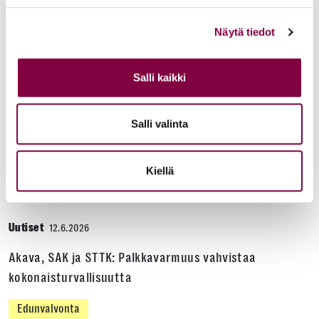
oikeustieteellisen opetuksen ja tutkimuksen
Näytä tiedot
kustannuksella
Edunvalvonta
Salli kaikki
Uutiset
15.6.2026
Salli valinta
Työ- ja virkasuhdeneuvonta palvelee läpi kesän
Kiellä
Juristiliitto
Uutiset
12.6.2026
Akava, SAK ja STTK: Palkkavarmuus vahvistaa
kokonaisturvallisuutta
Edunvalvonta