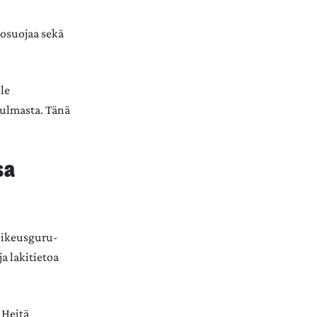
tosuojaa sekä
le
kulmasta. Tänä
sa
 Oikeusguru-
ja lakitietoa
 Heitä