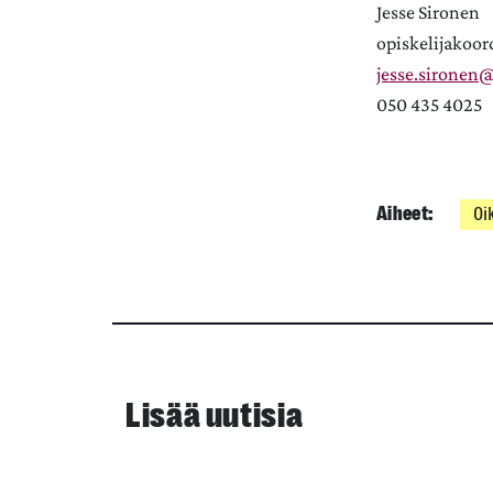
Jesse Sironen
opiskelijakoor
jesse.sironen@j
050 435 4025
Aiheet:
Oi
Lisää uutisia