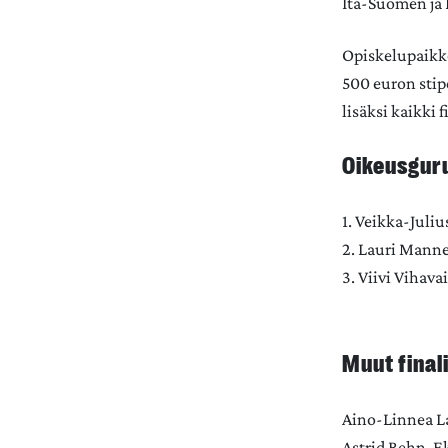
Itä-Suomen ja 
Opiskelupaikkoj
500 euron stip
lisäksi kaikki 
Oikeusguru
1. Veikka-Juli
2. Lauri Mann
3. Viivi Vihava
Muut final
Aino-Linnea L
Astrid Rehn,