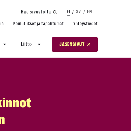
FI
SV
EN
Hae sivustolta
ia
Koulutukset ja tapahtumat
Yhteystiedot
Liitto
JÄSENSIVUT
kinnot
en