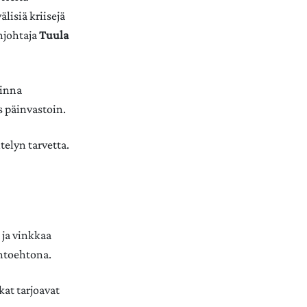
lisiä kriisejä
enjohtaja
Tuula
Linna
s päinvastoin.
elyn tarvetta.
 ja vinkkaa
ihtoehtona.
kat tarjoavat