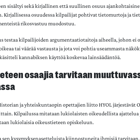
en sisältyi sekä kirjallinen että suullinen osuus ajankohtaisine
Kirjallisessa osuudessa kilpailijat pohtivat tietomurtoja ja tie
ementeistä rikosvastuu muodostuu.
 testaa kilpailijoiden argumentaatiotaitoja aiheella, johon ei o
ä oikeaa tai väärää vastausta ja jota voi pohtia useammasta näkö
äsitteli kannabiksen käyttöä koskevaa lainsäädäntöä.
ieteen osaajia tarvitaan muuttuvas
assa
a Historian ja yhteiskuntaopin opettajien liitto HYOL järjestävät
ttain. Kilpailussa mitataan lukiolaisten oikeudellista ajattelua 
taan lukiolaisia oikeustieteen opiskeluun.
 ja sen kysymyksenasetteluista kiinnostuneita ihmisiä tarvitaan.