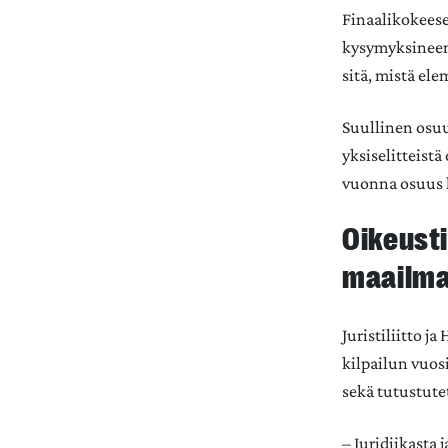
Finaalikokeese
kysymyksineen. 
sitä, mistä el
Suullinen osuus
yksiselitteist
vuonna osuus k
Oikeust
maailm
Juristiliitto j
kilpailun vuosi
sekä tutustute
– Juridiikasta