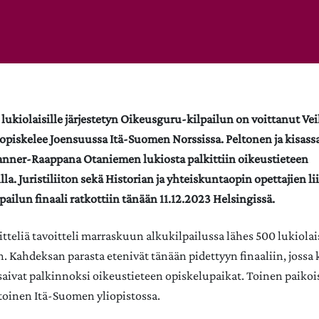
 lukiolaisille järjestetyn Oikeusguru-kilpailun on voittanut Ve
 opiskelee Joensuussa Itä-Suomen Norssissa. Peltonen ja kisassa
anner-Raappana Otaniemen lukiosta palkittiin oikeustieteen
la. Juristiliiton sekä Historian ja yhteiskuntaopin opettajien l
pailun finaali ratkottiin tänään 11.12.2023 Helsingissä.
tteliä tavoitteli marraskuun alkukilpailussa lähes 500 lukiolai
 Kahdeksan parasta etenivät tänään pidettyyn finaaliin, jossa 
aivat palkinnoksi oikeustieteen opiskelupaikat. Toinen paikoi
a toinen Itä-Suomen yliopistossa.