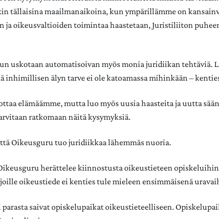
kin tällaisina maailmanaikoina, kun ympärillämme on kansainvä
en ja oikeusvaltioiden toimintaa haastetaan, Juristiliiton puhe
un uskotaan automatisoivan myös monia juridiikan tehtäviä. 
tä inhimillisen älyn tarve ei ole katoamassa mihinkään – kentie
ottaa elämäämme, mutta luo myös uusia haasteita ja uutta säänt
tarvitaan ratkomaan näitä kysymyksiä.
että Oikeusguru tuo juridiikkaa lähemmäs nuoria.
 Oikeusguru herättelee kiinnostusta oikeustieteen opiskeluihin
n, joille oikeustiede ei kenties tule mieleen ensimmäisenä urava
 parasta saivat opiskelupaikat oikeustieteelliseen. Opiskelupai