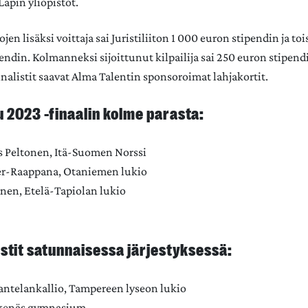
Lapin yliopistot.
en lisäksi voittaja sai Juristiliiton 1 000 euron stipendin ja toi
endin. Kolmanneksi sijoittunut kilpailija sai 250 euron stipen
finalistit saavat Alma Talentin sponsoroimat lahjakortit.
 2023 -finaalin kolme parasta:
us Peltonen, Itä-Suomen Norssi
er-Raappana, Otaniemen lukio
inen, Etelä-Tapiolan lukio
istit satunnaisessa järjestyksessä:
antelankallio, Tampereen lyseon lukio
 Ekenäs gymnasium