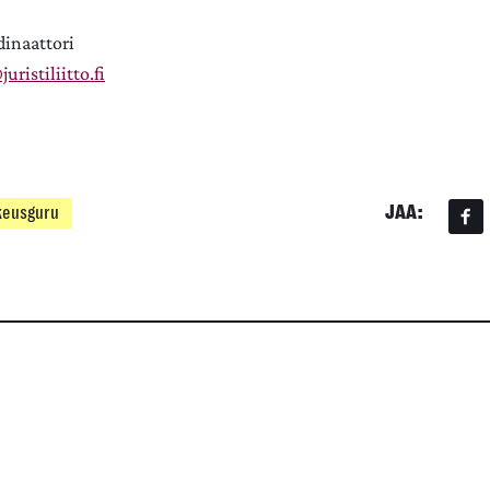
dinaattori
uristiliitto.fi
JAA:
keusguru