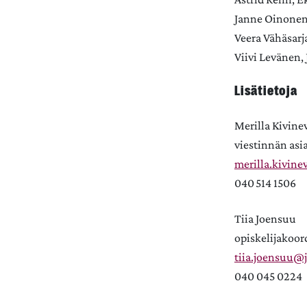
Janne Oinonen
Veera Vähäsarj
Viivi Levänen,
Lisätietoja
Merilla Kivine
viestinnän asi
merilla.kivinev
040 514 1506
Tiia Joensuu
opiskelijakoor
tiia.joensuu@ju
040 045 0224