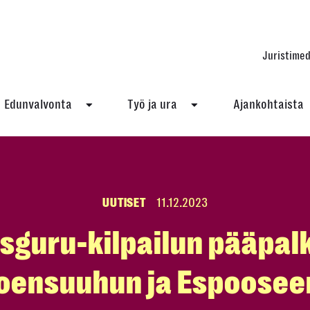
Juristimed
Edunvalvonta
Työ ja ura
Ajankohtaista
UUTISET
11.12.2023
sguru-kilpailun pääpal
oensuuhun ja Espoose