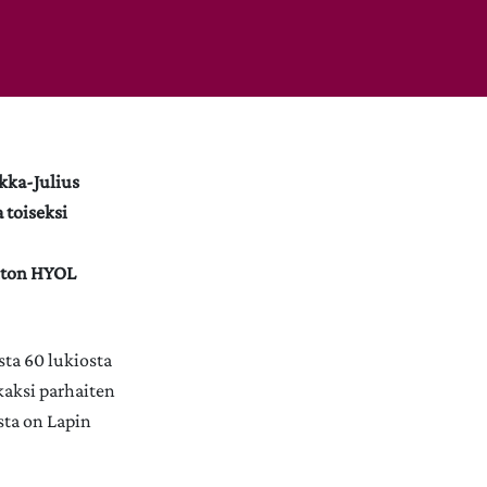
ikka-Julius
 toiseksi
iiton HYOL
sta 60 lukiosta
kaksi parhaiten
sta on Lapin