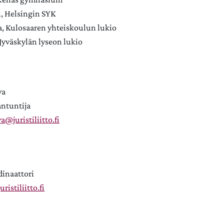
, Helsingin SYK
a, Kulosaaren yhteiskoulun lukio
 Jyväskylän lyseon lukio
va
antuntija
a@juristiliitto.fi
dinaattori
ristiliitto.fi