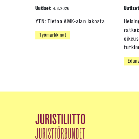
Uutiset
Uutise
4.8.2026
YTN: Tietoa AMK-alan lakosta
Helsin
ratkai
Työmarkkinat
oikeus
tutki
Edunv