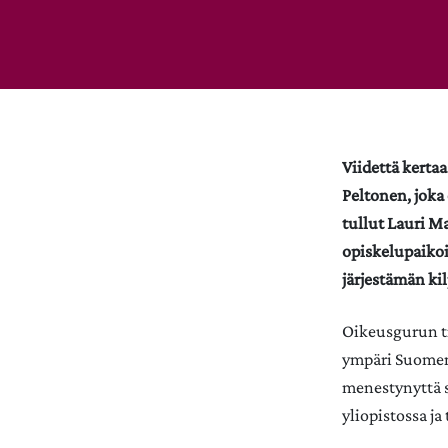
Viidettä kertaa
Peltonen, joka
tullut Lauri M
opiskelupaikoil
järjestämän kil
Oikeusgurun ti
ympäri Suomen.
menestynyttä s
yliopistossa j