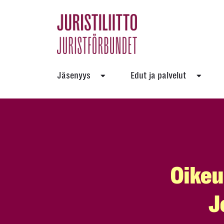
Skip
to
the
content
Jäsenyys
Edut ja palvelut
Oikeu
J