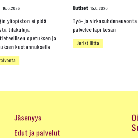
t
Uutiset
16.6.2026
15.6.2026
gin yliopiston ei pidä
Työ- ja virkasuhdeneuvonta
sta tilakuluja
palvelee läpi kesän
tieteellisen opetuksen ja
Juristiliitto
muksen kustannuksella
alvonta
O
Jäsenyys
S
Edut ja palvelut