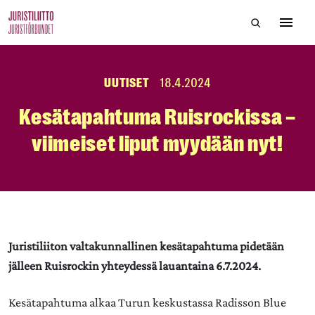
Skip
Hae sivustol
to
Avaa 
the
content
UUTISET
18.4.2024
Kesätapahtuma Ruisrockissa –
viimeiset liput myydään nyt!
Juristiliiton valtakunnallinen kesätapahtuma pidetään
jälleen Ruisrockin yhteydessä lauantaina 6.7.2024.
Kesätapahtuma alkaa Turun keskustassa Radisson Blue