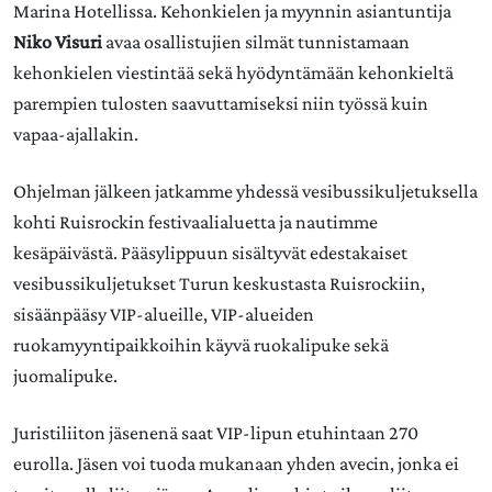
Marina Hotellissa. Kehonkielen ja myynnin asiantuntija
Niko Visuri
avaa osallistujien silmät tunnistamaan
kehonkielen viestintää sekä hyödyntämään kehonkieltä
parempien tulosten saavuttamiseksi niin työssä kuin
vapaa-ajallakin.
Ohjelman jälkeen jatkamme yhdessä vesibussikuljetuksella
kohti Ruisrockin festivaalialuetta ja nautimme
kesäpäivästä. Pääsylippuun sisältyvät edestakaiset
vesibussikuljetukset Turun keskustasta Ruisrockiin,
sisäänpääsy VIP-alueille, VIP-alueiden
ruokamyyntipaikkoihin käyvä ruokalipuke sekä
juomalipuke.
Juristiliiton jäsenenä saat VIP-lipun etuhintaan 270
eurolla. Jäsen voi tuoda mukanaan yhden avecin, jonka ei