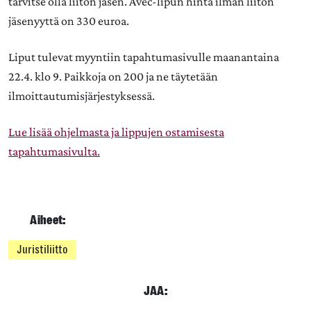
tarvitse olla liiton jäsen. Avec-lipun hinta ilman liiton
jäsenyyttä on 330 euroa.
Liput tulevat myyntiin tapahtumasivulle maanantaina
22.4. klo 9. Paikkoja on 200 ja ne täytetään
ilmoittautumisjärjestyksessä.
Lue lisää ohjelmasta ja lippujen ostamisesta
tapahtumasivulta.
Aiheet:
Juristiliitto
JAA: