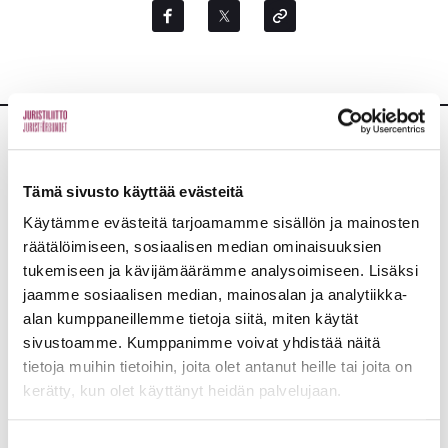
Lisää uutisia
Tämä sivusto käyttää evästeitä
KAIKKI UUTISET
Käytämme evästeitä tarjoamamme sisällön ja mainosten
räätälöimiseen, sosiaalisen median ominaisuuksien
tukemiseen ja kävijämäärämme analysoimiseen. Lisäksi
Uutiset
4.8.2026
jaamme sosiaalisen median, mainosalan ja analytiikka-
YTN: Tietoa AMK-alan lakosta
alan kumppaneillemme tietoja siitä, miten käytät
sivustoamme. Kumppanimme voivat yhdistää näitä
Työmarkkinat
tietoja muihin tietoihin, joita olet antanut heille tai joita on
kerätty, kun olet käyttänyt heidän palvelujaan.
Uutiset
16.6.2026
Suostumuksen