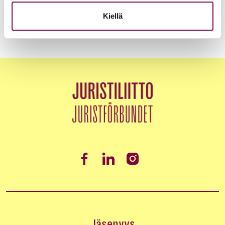
Edunvalvonta
Kiellä
Jäsenyys