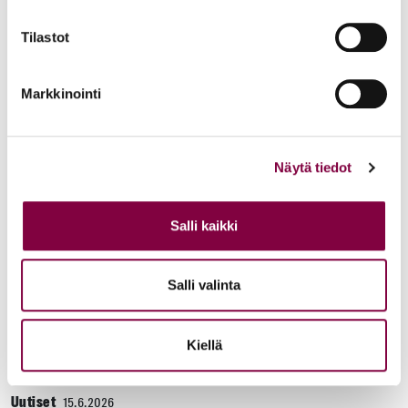
KAIKKI UUTISET
Tilastot
Uutiset
4.8.2026
Markkinointi
YTN: Tietoa AMK-alan lakosta
Työmarkkinat
Näytä tiedot
Uutiset
16.6.2026
Salli kaikki
Helsingin yliopiston ei pidä ratkaista tilakuluja
oikeustieteellisen opetuksen ja tutkimuksen
Salli valinta
kustannuksella
Edunvalvonta
Kiellä
Uutiset
15.6.2026