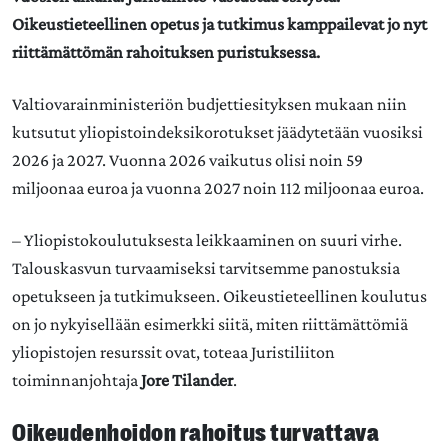
Oikeustieteellinen opetus ja tutkimus kamppailevat jo nyt
riittämättömän rahoituksen puristuksessa.
Valtiovarainministeriön budjettiesityksen mukaan niin
kutsutut yliopistoindeksikorotukset jäädytetään vuosiksi
2026 ja 2027. Vuonna 2026 vaikutus olisi noin 59
miljoonaa euroa ja vuonna 2027 noin 112 miljoonaa euroa.
– Yliopistokoulutuksesta leikkaaminen on suuri virhe.
Talouskasvun turvaamiseksi tarvitsemme panostuksia
opetukseen ja tutkimukseen. Oikeustieteellinen koulutus
on jo nykyisellään esimerkki siitä, miten riittämättömiä
yliopistojen resurssit ovat, toteaa Juristiliiton
toiminnanjohtaja
Jore Tilander
.
Oikeudenhoidon rahoitus turvattava