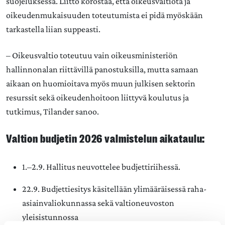
suojeluksessa. Liitto korostaa, että oikeusvaltiota ja
oikeudenmukaisuuden toteutumista ei pidä myöskään
tarkastella liian suppeasti.
– Oikeusvaltio toteutuu vain oikeusministeriön
hallinnonalan riittävillä panostuksilla, mutta samaan
aikaan on huomioitava myös muun julkisen sektorin
resurssit sekä oikeudenhoitoon liittyvä koulutus ja
tutkimus, Tilander sanoo.
Valtion budjetin 2026 valmistelun aikataulu:
1.–2.9. Hallitus neuvottelee budjettiriihessä.
22.9. Budjettiesitys käsitellään ylimääräisessä raha-
asiainvaliokunnassa sekä valtioneuvoston
yleisistunnossa