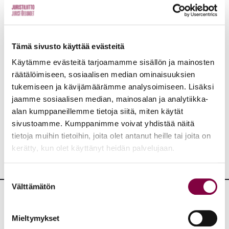
Aiheet:
Tämä sivusto käyttää evästeitä
Edunvalvonta
Oikeuspolitiikka
Oikkarit
Käytämme evästeitä tarjoamamme sisällön ja mainosten
räätälöimiseen, sosiaalisen median ominaisuuksien
Työelämä
tukemiseen ja kävijämäärämme analysoimiseen. Lisäksi
jaamme sosiaalisen median, mainosalan ja analytiikka-
JAA:
alan kumppaneillemme tietoja siitä, miten käytät
sivustoamme. Kumppanimme voivat yhdistää näitä
tietoja muihin tietoihin, joita olet antanut heille tai joita on
kerätty, kun olet käyttänyt heidän palvelujaan.
Suostumuksen
Välttämätön
valinta
Lisää uutisia
Mieltymykset