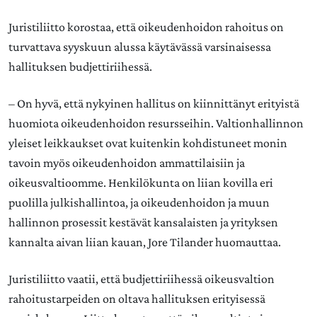
Juristiliitto korostaa, että oikeudenhoidon rahoitus on
turvattava syyskuun alussa käytävässä varsinaisessa
hallituksen budjettiriihessä.
– On hyvä, että nykyinen hallitus on kiinnittänyt erityistä
huomiota oikeudenhoidon resursseihin. Valtionhallinnon
yleiset leikkaukset ovat kuitenkin kohdistuneet monin
tavoin myös oikeudenhoidon ammattilaisiin ja
oikeusvaltioomme. Henkilökunta on liian kovilla eri
puolilla julkishallintoa, ja oikeudenhoidon ja muun
hallinnon prosessit kestävät kansalaisten ja yrityksen
kannalta aivan liian kauan, Jore Tilander huomauttaa.
Juristiliitto vaatii, että budjettiriihessä oikeusvaltion
rahoitustarpeiden on oltava hallituksen erityisessä