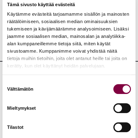
Juristiliitto
Työelämä
Työmarkkinat
Tämä sivusto käyttää evästeitä
Käytämme evästeitä tarjoamamme sisällön ja mainosten
JAA:
räätälöimiseen, sosiaalisen median ominaisuuksien
tukemiseen ja kävijämäärämme analysoimiseen. Lisäksi
jaamme sosiaalisen median, mainosalan ja analytiikka-
alan kumppaneillemme tietoja siitä, miten käytät
sivustoamme. Kumppanimme voivat yhdistää näitä
tietoja muihin tietoihin, joita olet antanut heille tai joita on
kerätty, kun olet käyttänyt heidän palvelujaan.
Lisää uutisia
Suostumuksen
Välttämätön
valinta
KAIKKI UUTISET
Mieltymykset
Uutiset
4.8.2026
YTN: Tietoa AMK-alan lakosta
Tilastot