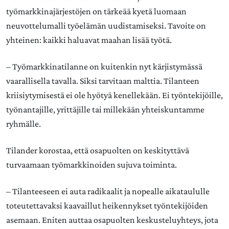
työmarkkinajärjestöjen on tärkeää kyetä luomaan
neuvottelumalli työelämän uudistamiseksi. Tavoite on
yhteinen: kaikki haluavat maahan lisää työtä.
– Työmarkkinatilanne on kuitenkin nyt kärjistymässä
vaarallisella tavalla. Siksi tarvitaan malttia. Tilanteen
kriisiytymisestä ei ole hyötyä kenellekään. Ei työntekijöille,
työnantajille, yrittäjille tai millekään yhteiskuntamme
ryhmälle.
Tilander korostaa, että osapuolten on keskityttävä
turvaamaan työmarkkinoiden sujuva toiminta.
– Tilanteeseen ei auta radikaalit ja nopealle aikataululle
toteutettavaksi kaavaillut heikennykset työntekijöiden
asemaan. Eniten auttaa osapuolten keskusteluyhteys, jota