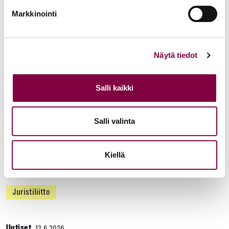
Työmarkkinat
Markkinointi
Uutiset
16.6.2026
Näytä tiedot
Helsingin yliopiston ei pidä ratkaista tilakuluja
oikeustieteellisen opetuksen ja tutkimuksen
Salli kaikki
kustannuksella
Edunvalvonta
Salli valinta
Uutiset
15.6.2026
Kiellä
Työ- ja virkasuhdeneuvonta palvelee läpi kesän
Juristiliitto
Uutiset
12.6.2026