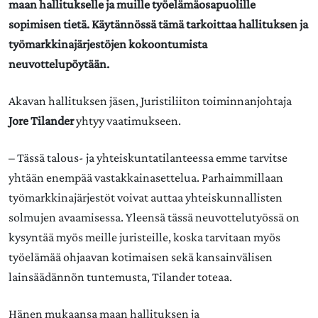
maan hallitukselle ja muille työelämäosapuolille
sopimisen tietä. Käytännössä tämä tarkoittaa hallituksen ja
työmarkkinajärjestöjen kokoontumista
neuvottelupöytään.
Akavan hallituksen jäsen, Juristiliiton toiminnanjohtaja
Jore Tilander
yhtyy vaatimukseen.
– Tässä talous- ja yhteiskuntatilanteessa emme tarvitse
yhtään enempää vastakkainasettelua. Parhaimmillaan
työmarkkinajärjestöt voivat auttaa yhteiskunnallisten
solmujen avaamisessa. Yleensä tässä neuvottelutyössä on
kysyntää myös meille juristeille, koska tarvitaan myös
työelämää ohjaavan kotimaisen sekä kansainvälisen
lainsäädännön tuntemusta, Tilander toteaa.
Hänen mukaansa maan hallituksen ja