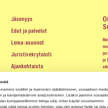
O
Jäsenyys
S
Edut ja palvelut
Me 
Loma-asunnot
mu
jur
Juristirekrytointi
jo
Ajankohtaista
oi
oik
Medialle
teitä
Koulutukset ja tapahtumat
mamme sisällön ja mainosten räätälöimiseen, sosiaalisen medi
n ja kävijämäärämme analysoimiseen. Lisäksi jaamme sosiaali
Yhteystiedot
alan kumppaneillemme tietoja siitä, miten käytät sivustoamme.
näitä tietoja muihin tietoihin, joita olet antanut heille tai joita 