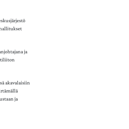
eskusjärjestö
hallitukset
anjohtajana ja
tiliiton
sä akavalaisiin
irtämällä
ustaan ja