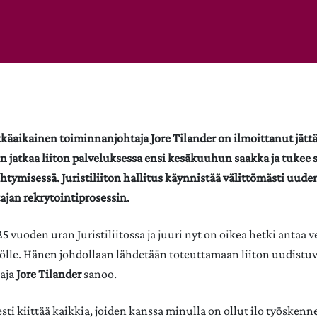
pitkäaikainen toiminnanjohtaja Jore Tilander on ilmoittanut jätt
n jatkaa liiton palveluksessa ensi kesäkuuhun saakka ja tukee 
htymisessä. Juristiliiton hallitus käynnistää välittömästi uude
jan rekrytointiprosessin.
5 vuoden uran Juristiliitossa ja juuri nyt on oikea hetki antaa 
ölle. Hänen johdollaan lähdetään toteuttamaan liiton uudistuv
aja
Jore Tilander
sanoo.
ti kiittää kaikkia, joiden kanssa minulla on ollut ilo työskenn