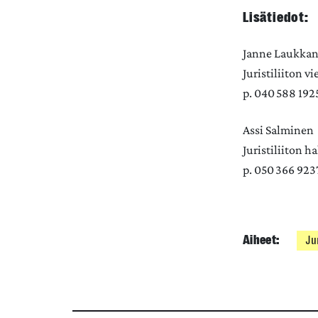
Lisätiedot:
Janne Laukka
Juristiliiton v
p. 040 588 192
Assi Salminen
Juristiliiton 
p. 050 366 92
Aiheet:
Jur