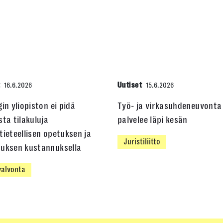
t
Uutiset
16.6.2026
15.6.2026
gin yliopiston ei pidä
Työ- ja virkasuhdeneuvonta
sta tilakuluja
palvelee läpi kesän
tieteellisen opetuksen ja
Juristiliitto
muksen kustannuksella
alvonta