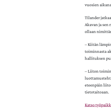
vuosien aikan
Tilander jatka
Akavan ja sen 
ollaan nimitt
– Kiitän lämpim
toiminnasta ak
hallituksen p
– Liiton toimi
luottamustehtä
eteenpäin liit
tietotaitoaan.
Katso työpaik