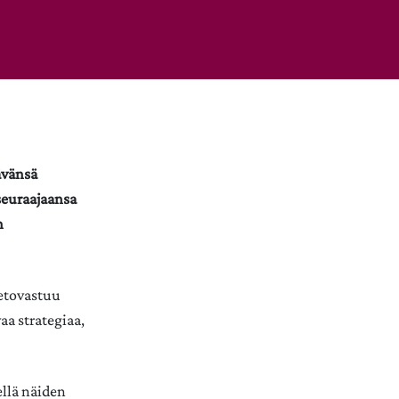
ävänsä
seuraajaansa
n
vetovastuu
aa strategiaa,
ellä näiden