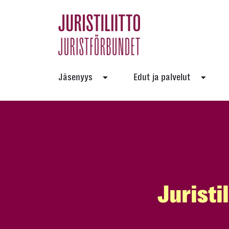
Skip
to
the
content
Jäsenyys
Edut ja palvelut
Juristi