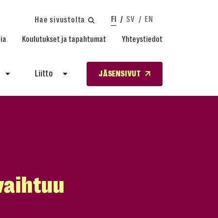
FI
SV
EN
Hae sivustolta
ia
Koulutukset ja tapahtumat
Yhteystiedot
Liitto
JÄSENSIVUT
 vaihtuu