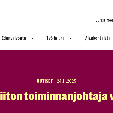
Juristimed
Edunvalvonta
Työ ja ura
Ajankohtaista
UUTISET
24.11.2025
liiton toiminnanjohtaja