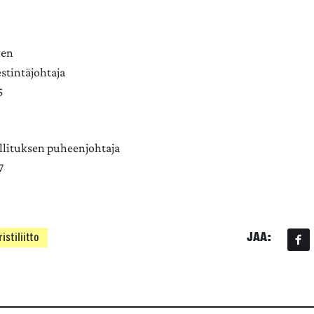
nen
iestintäjohtaja
5
hallituksen puheenjohtaja
37
JAA:
istiliitto