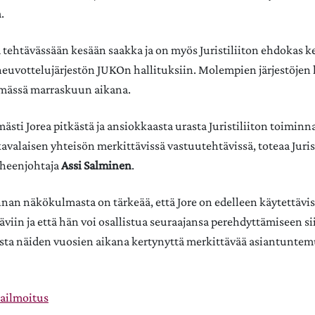
a.
a tehtävässään kesään saakka ja on myös Juristiliiton ehdokas k
neuvottelujärjestön JUKOn hallituksiin. Molempien järjestöjen 
ämässä marraskuun aikana.
ästi Jorea pitkästä ja ansiokkaasta urasta Juristiliiton toiminn
avalaisen yhteisön merkittävissä vastuutehtävissä, toteaa Juris
uheenjohtaja
Assi Salminen
.
nnan näkökulmasta on tärkeää, että Jore on edelleen käytettävis
viin ja että hän voi osallistua seuraajansa perehdyttämiseen si
osta näiden vuosien aikana kertynyttä merkittävää asiantuntem
kailmoitus