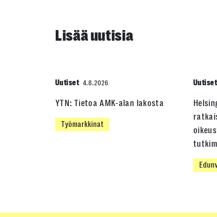
Lisää uutisia
Uutiset
Uutise
4.8.2026
YTN: Tietoa AMK-alan lakosta
Helsin
ratkai
Työmarkkinat
oikeus
tutki
Edunv