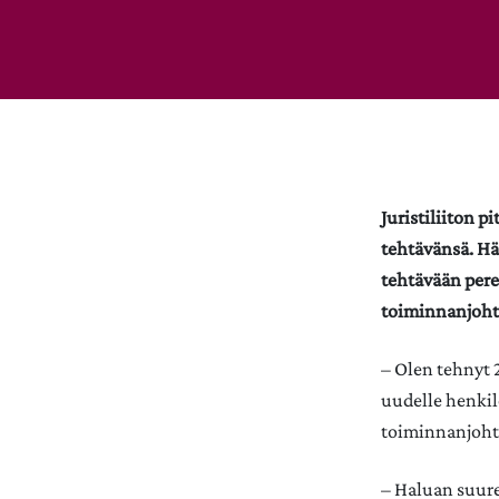
Juristiliiton 
tehtävänsä. Hä
tehtävään pere
toiminnanjohta
– Olen tehnyt 2
uudelle henkil
toiminnanjoht
– Haluan suures