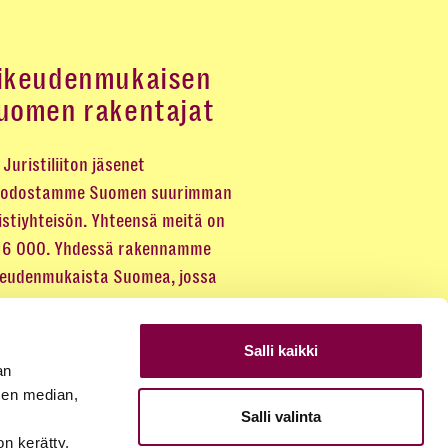
ikeudenmukaisen
uomen rakentajat
Juristiliiton jäsenet
odostamme Suomen suurimman
istiyhteisön. Yhteensä meitä on
 16 000. Yhdessä rakennamme
keudenmukaista Suomea, jossa
eus kuuluu kaikille.
Salli kaikki
LIITY JÄSENEKSI
an
sen median,
Salli valinta
JÄSENSIVUT
on kerätty,