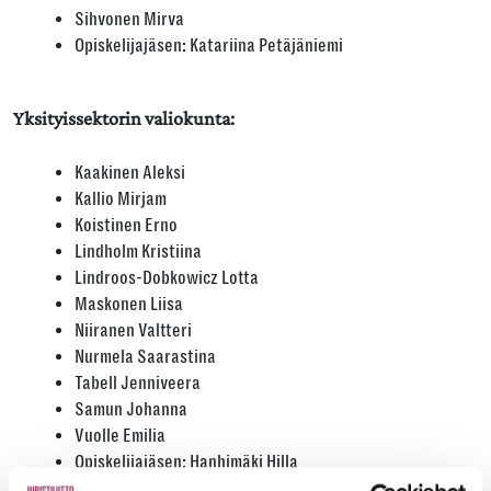
Sihvonen Mirva
Opiskelijajäsen: Katariina Petäjäniemi
Yksityissektorin valiokunta:
Kaakinen Aleksi
Kallio Mirjam
Koistinen Erno
Lindholm Kristiina
Lindroos-Dobkowicz Lotta
Maskonen Liisa
Niiranen Valtteri
Nurmela Saarastina
Tabell Jenniveera
Samun Johanna
Vuolle Emilia
Opiskelijajäsen: Hanhimäki Hilla