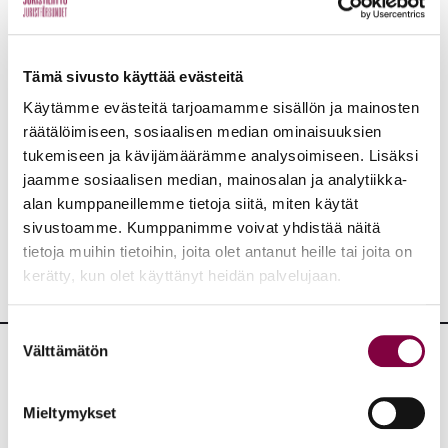
Tämä sivusto käyttää evästeitä
Aiheet:
Käytämme evästeitä tarjoamamme sisällön ja mainosten
Juristiliitto
räätälöimiseen, sosiaalisen median ominaisuuksien
tukemiseen ja kävijämäärämme analysoimiseen. Lisäksi
jaamme sosiaalisen median, mainosalan ja analytiikka-
JAA:
alan kumppaneillemme tietoja siitä, miten käytät
sivustoamme. Kumppanimme voivat yhdistää näitä
tietoja muihin tietoihin, joita olet antanut heille tai joita on
kerätty, kun olet käyttänyt heidän palvelujaan.
Suostumuksen
Välttämätön
valinta
Lisää uutisia
Mieltymykset
KAIKKI UUTISET