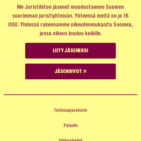
Me Juristiliiton jäsenet muodostamme Suomen
suurimman juristiyhteisön. Yhteensä meitä on jo 16
000. Yhdessä rakennamme oikeudenmukaista Suomea,
jossa oikeus kuuluu kaikille.
LIITY JÄSENEKSI
JÄSENSIVUT
Tietosuojaseloste
Palaute
Yhteystiedot