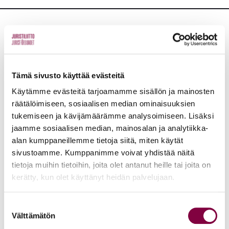
Lisää uutisia
KAIKKI UUTISET
Tämä sivusto käyttää evästeitä
Käytämme evästeitä tarjoamamme sisällön ja mainosten
Uutiset
4.8.2026
räätälöimiseen, sosiaalisen median ominaisuuksien
tukemiseen ja kävijämäärämme analysoimiseen. Lisäksi
YTN: Tietoa AMK-alan lakosta
jaamme sosiaalisen median, mainosalan ja analytiikka-
Työmarkkinat
alan kumppaneillemme tietoja siitä, miten käytät
sivustoamme. Kumppanimme voivat yhdistää näitä
tietoja muihin tietoihin, joita olet antanut heille tai joita on
Uutiset
16.6.2026
kerätty, kun olet käyttänyt heidän palvelujaan.
Helsingin yliopiston ei pidä ratkaista tilakuluja
Suostumuksen
oikeustieteellisen opetuksen ja tutkimuksen
Välttämätön
valinta
kustannuksella