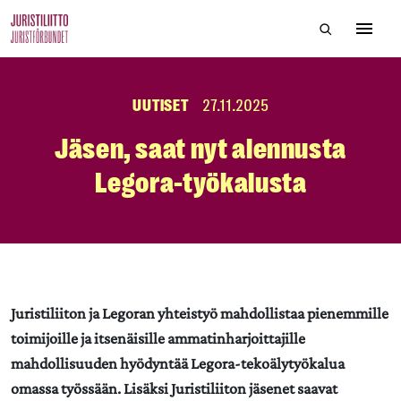
Skip
Hae sivustol
to
Avaa 
the
content
UUTISET
27.11.2025
Jäsen, saat nyt alennusta
Legora-työkalusta
Juristiliiton ja Legoran yhteistyö mahdollistaa pienemmille
toimijoille ja itsenäisille ammatinharjoittajille
mahdollisuuden hyödyntää Legora-tekoälytyökalua
omassa työssään. Lisäksi Juristiliiton jäsenet saavat