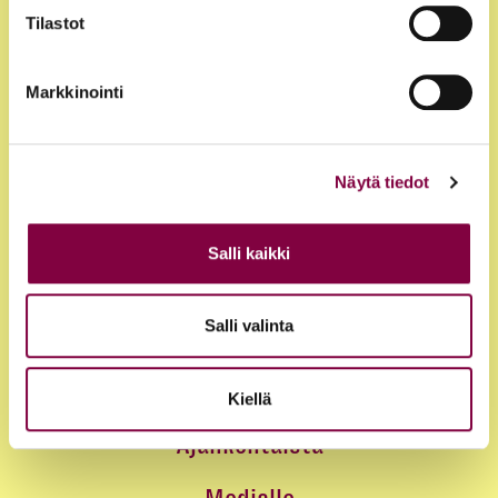
Tilastot
Markkinointi
Näytä tiedot
Jäsenyys
Salli kaikki
Edut ja palvelut
Salli valinta
Loma-asunnot
Juristirekrytointi
Kiellä
Ajankohtaista