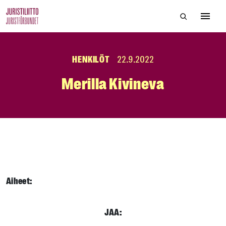
Skip
Hae sivustol
to
Avaa 
the
content
HENKILÖT
22.9.2022
Merilla Kivineva
Aiheet:
JAA: