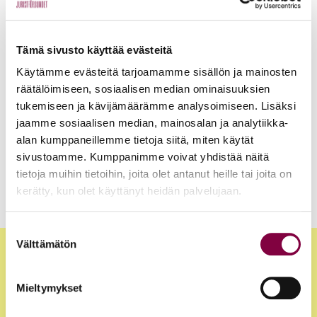
Henkilöt
17.9.2025
Tämä sivusto käyttää evästeitä
Käytämme evästeitä tarjoamamme sisällön ja mainosten
Jurrit eli oikkarilähettiläät
räätälöimiseen, sosiaalisen median ominaisuuksien
tukemiseen ja kävijämäärämme analysoimiseen. Lisäksi
jaamme sosiaalisen median, mainosalan ja analytiikka-
Henkilöt
19.2.2025
alan kumppaneillemme tietoja siitä, miten käytät
Työ- ja virkasuhdeneuvonta
sivustoamme. Kumppanimme voivat yhdistää näitä
tietoja muihin tietoihin, joita olet antanut heille tai joita on
kerätty, kun olet käyttänyt heidän palvelujaan.
Suostumuksen
Välttämätön
valinta
Mieltymykset