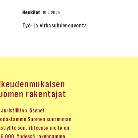
Henkilöt
19.2.2025
Työ- ja virkasuhdeneuvonta
ikeudenmukaisen
uomen rakentajat
Juristiliiton jäsenet
odostamme Suomen suurimman
istiyhteisön. Yhteensä meitä on
 16 000. Yhdessä rakennamme