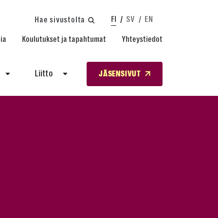
FI
SV
EN
Hae sivustolta
ia
Koulutukset ja tapahtumat
Yhteystiedot
Liitto
JÄSENSIVUT