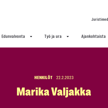
Juristimed
Edunvalvonta
Työ ja ura
Ajankohtaista
HENKILÖT
22.2.2023
Marika Valjakka