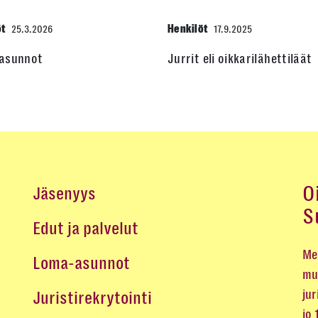
öt
Henkilöt
25.3.2026
17.9.2025
asunnot
Jurrit eli oikkarilähettiläät
O
Jäsenyys
S
Edut ja palvelut
Me 
Loma-asunnot
mu
jur
Juristirekrytointi
jo