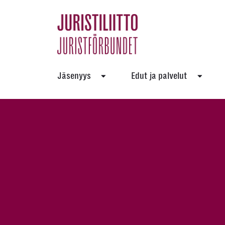
Skip
to
the
content
Jäsenyys
Edut ja palvelut