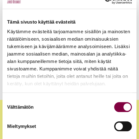
Henkilöt
17.9.2025
Tämä sivusto käyttää evästeitä
Käytämme evästeitä tarjoamamme sisällön ja mainosten
Jurrit eli oikkarilähettiläät
räätälöimiseen, sosiaalisen median ominaisuuksien
tukemiseen ja kävijämäärämme analysoimiseen. Lisäksi
jaamme sosiaalisen median, mainosalan ja analytiikka-
Henkilöt
19.2.2025
alan kumppaneillemme tietoja siitä, miten käytät
Työ- ja virkasuhdeneuvonta
sivustoamme. Kumppanimme voivat yhdistää näitä
tietoja muihin tietoihin, joita olet antanut heille tai joita on
kerätty, kun olet käyttänyt heidän palvelujaan.
Suostumuksen
Välttämätön
valinta
Mieltymykset