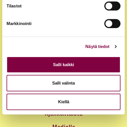
Tilastot
Markkinointi
Näytä tiedot
Jäsenyys
Salli kaikki
Edut ja palvelut
Salli valinta
Loma-asunnot
Juristirekrytointi
Kiellä
Ajankohtaista