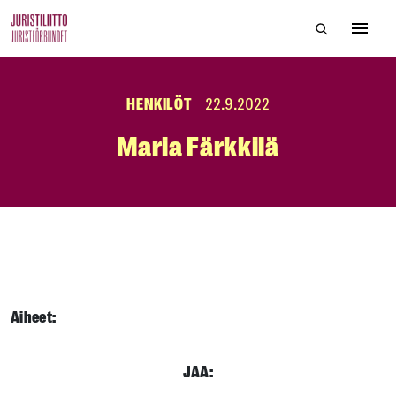
Skip
Hae sivustol
to
Avaa 
the
content
HENKILÖT
22.9.2022
Maria Färkkilä
Aiheet:
JAA: