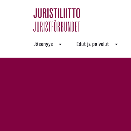
Skip
to
the
content
Jäsenyys
Edut ja palvelut