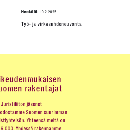
Henkilöt
19.2.2025
Työ- ja virkasuhdeneuvonta
ikeudenmukaisen
uomen rakentajat
Juristiliiton jäsenet
odostamme Suomen suurimman
istiyhteisön. Yhteensä meitä on
 16 000. Yhdessä rakennamme