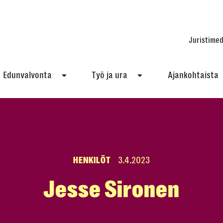
Juristimed
Edunvalvonta
Työ ja ura
Ajankohtaista
HENKILÖT
3.4.2023
Jesse Sironen