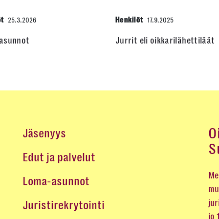
öt
Henkilöt
25.3.2026
17.9.2025
asunnot
Jurrit eli oikkarilähettiläät
O
Jäsenyys
S
Edut ja palvelut
Me 
Loma-asunnot
mu
jur
Juristirekrytointi
jo