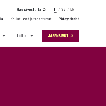
FI
SV
EN
Hae sivustolta
ia
Koulutukset ja tapahtumat
Yhteystiedot
Liitto
JÄSENSIVUT