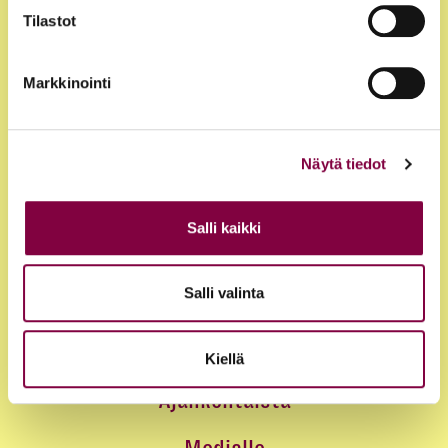
Tilastot
Markkinointi
Näytä tiedot
Jäsenyys
Salli kaikki
Edut ja palvelut
Salli valinta
Loma-asunnot
Juristirekrytointi
Kiellä
Ajankohtaista