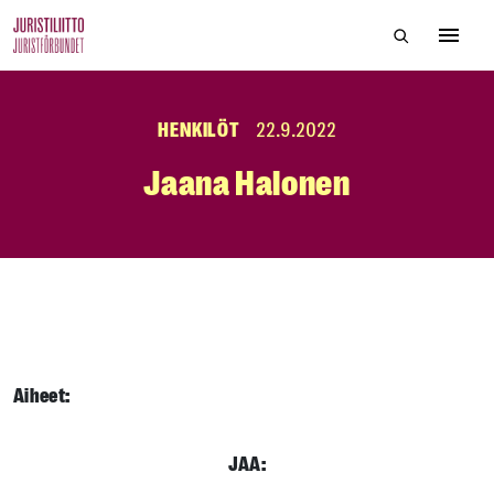
Skip
Hae sivustol
to
Avaa 
the
content
HENKILÖT
22.9.2022
Jaana Halonen
Aiheet:
JAA: