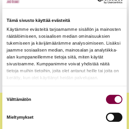
Henkilöt
17.9.2025
Tämä sivusto käyttää evästeitä
Käytämme evästeitä tarjoamamme sisällön ja mainosten
Jurrit eli oikkarilähettiläät
räätälöimiseen, sosiaalisen median ominaisuuksien
tukemiseen ja kävijämäärämme analysoimiseen. Lisäksi
jaamme sosiaalisen median, mainosalan ja analytiikka-
Henkilöt
19.2.2025
alan kumppaneillemme tietoja siitä, miten käytät
Työ- ja virkasuhdeneuvonta
sivustoamme. Kumppanimme voivat yhdistää näitä
tietoja muihin tietoihin, joita olet antanut heille tai joita on
kerätty, kun olet käyttänyt heidän palvelujaan.
Suostumuksen
Välttämätön
valinta
Mieltymykset