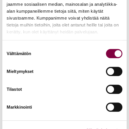
Edunvalvonta
jaamme sosiaalisen median, mainosalan ja analytiikka-
alan kumppaneillemme tietoja siitä, miten käytät
sivustoamme. Kumppanimme voivat yhdistää näitä
Uutiset
15.6.2026
tietoja muihin tietoihin, joita olet antanut heille tai joita on
kerätty, kun olet käyttänyt heidän palvelujaan.
Työ- ja virkasuhdeneuvonta palvelee läpi kesän
Suostumuksen
Juristiliitto
Välttämätön
valinta
Uutiset
12.6.2026
Mieltymykset
Akava, SAK ja STTK: Palkkavarmuus vahvistaa
kokonaisturvallisuutta
Tilastot
Edunvalvonta
Markkinointi