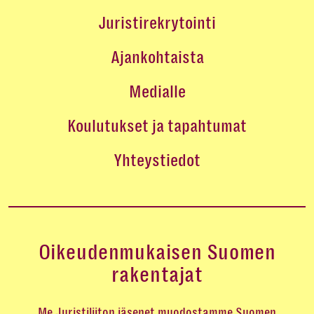
Juristirekrytointi
Ajankohtaista
Medialle
Koulutukset ja tapahtumat
Yhteystiedot
Oikeudenmukaisen Suomen
rakentajat
Me Juristiliiton jäsenet muodostamme Suomen