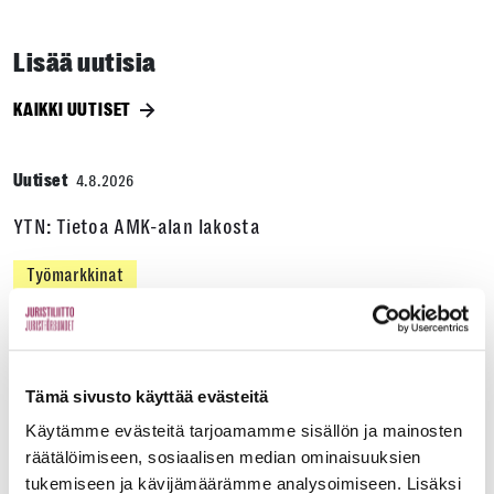
Lisää uutisia
KAIKKI UUTISET
Uutiset
4.8.2026
YTN: Tietoa AMK-alan lakosta
Työmarkkinat
Uutiset
16.6.2026
Tämä sivusto käyttää evästeitä
Helsingin yliopiston ei pidä ratkaista tilakuluja
oikeustieteellisen opetuksen ja tutkimuksen
Käytämme evästeitä tarjoamamme sisällön ja mainosten
räätälöimiseen, sosiaalisen median ominaisuuksien
kustannuksella
tukemiseen ja kävijämäärämme analysoimiseen. Lisäksi