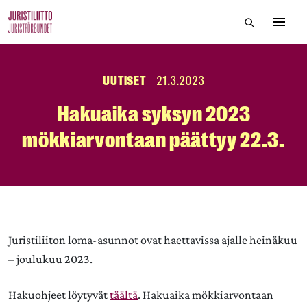
Skip
Hae sivustol
to
Avaa 
the
content
UUTISET
21.3.2023
Hakuaika syksyn 2023
mökkiarvontaan päättyy 22.3.
Juristiliiton loma-asunnot ovat haettavissa ajalle heinäkuu
– joulukuu 2023.
Hakuohjeet löytyvät
täältä
. Hakuaika mökkiarvontaan